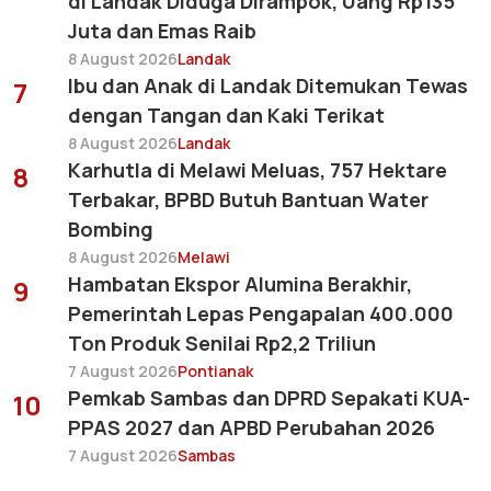
di Landak Diduga Dirampok, Uang Rp135
Juta dan Emas Raib
8 August 2026
Landak
Ibu dan Anak di Landak Ditemukan Tewas
7
dengan Tangan dan Kaki Terikat
8 August 2026
Landak
Karhutla di Melawi Meluas, 757 Hektare
8
Terbakar, BPBD Butuh Bantuan Water
Bombing
8 August 2026
Melawi
Hambatan Ekspor Alumina Berakhir,
9
Pemerintah Lepas Pengapalan 400.000
Ton Produk Senilai Rp2,2 Triliun
7 August 2026
Pontianak
Pemkab Sambas dan DPRD Sepakati KUA-
10
PPAS 2027 dan APBD Perubahan 2026
7 August 2026
Sambas