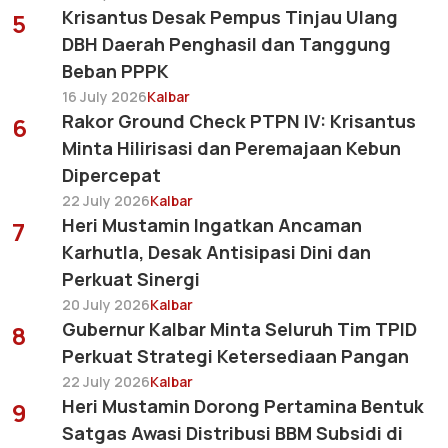
Krisantus Desak Pempus Tinjau Ulang
5
DBH Daerah Penghasil dan Tanggung
Beban PPPK
16 July 2026
Kalbar
Rakor Ground Check PTPN IV: Krisantus
6
Minta Hilirisasi dan Peremajaan Kebun
Dipercepat
22 July 2026
Kalbar
Heri Mustamin Ingatkan Ancaman
7
Karhutla, Desak Antisipasi Dini dan
Perkuat Sinergi
20 July 2026
Kalbar
Gubernur Kalbar Minta Seluruh Tim TPID
8
Perkuat Strategi Ketersediaan Pangan
22 July 2026
Kalbar
Heri Mustamin Dorong Pertamina Bentuk
9
Satgas Awasi Distribusi BBM Subsidi di