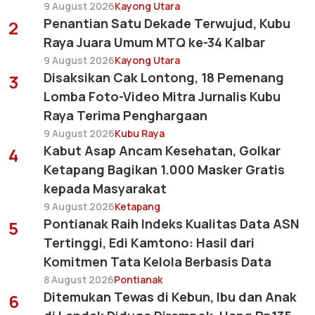
9 August 2026
Kayong Utara
Penantian Satu Dekade Terwujud, Kubu
2
Raya Juara Umum MTQ ke-34 Kalbar
9 August 2026
Kayong Utara
Disaksikan Cak Lontong, 18 Pemenang
3
Lomba Foto-Video Mitra Jurnalis Kubu
Raya Terima Penghargaan
9 August 2026
Kubu Raya
Kabut Asap Ancam Kesehatan, Golkar
4
Ketapang Bagikan 1.000 Masker Gratis
kepada Masyarakat
9 August 2026
Ketapang
Pontianak Raih Indeks Kualitas Data ASN
5
Tertinggi, Edi Kamtono: Hasil dari
Komitmen Tata Kelola Berbasis Data
8 August 2026
Pontianak
Ditemukan Tewas di Kebun, Ibu dan Anak
6