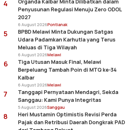
Organda Kalbar Minta Dilibatkan dalam
4
Penyusunan Regulasi Menuju Zero ODOL
2027
6 August 2026
Pontianak
BPBD Melawi Minta Dukungan Satgas
5
Udara Padamkan Karhutla yang Terus
Meluas di Tiga Wilayah
6 August 2026
Melawi
Tiga Utusan Masuk Final, Melawi
6
Berpeluang Tambah Poin di MTQ ke-34
Kalbar
6 August 2026
Melawi
Tanggapi Pernyataan Mendagri, Sekda
7
Sanggau: Kami Punya Integritas
5 August 2026
Sanggau
Heri Mustamin Optimistis Revisi Perda
8
Pajak dan Retribusi Daerah Dongkrak PAD
dari Tambang Rakyat