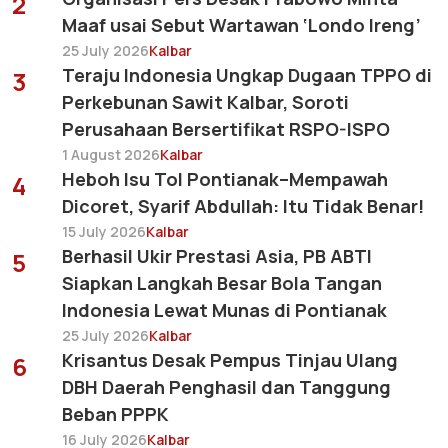
2
Maaf usai Sebut Wartawan ‘Londo Ireng’
25 July 2026
Kalbar
Teraju Indonesia Ungkap Dugaan TPPO di
3
Perkebunan Sawit Kalbar, Soroti
Perusahaan Bersertifikat RSPO-ISPO
1 August 2026
Kalbar
Heboh Isu Tol Pontianak–Mempawah
4
Dicoret, Syarif Abdullah: Itu Tidak Benar!
15 July 2026
Kalbar
Berhasil Ukir Prestasi Asia, PB ABTI
5
Siapkan Langkah Besar Bola Tangan
Indonesia Lewat Munas di Pontianak
25 July 2026
Kalbar
Krisantus Desak Pempus Tinjau Ulang
6
DBH Daerah Penghasil dan Tanggung
Beban PPPK
16 July 2026
Kalbar