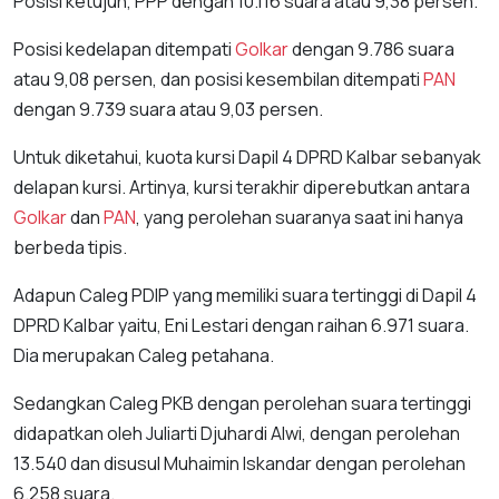
Posisi ketujuh, PPP dengan 10.116 suara atau 9,38 persen.
Posisi kedelapan ditempati
Golkar
dengan 9.786 suara
atau 9,08 persen, dan posisi kesembilan ditempati
PAN
dengan 9.739 suara atau 9,03 persen.
Untuk diketahui, kuota kursi Dapil 4 DPRD Kalbar sebanyak
delapan kursi. Artinya, kursi terakhir diperebutkan antara
Golkar
dan
PAN
, yang perolehan suaranya saat ini hanya
berbeda tipis.
Adapun Caleg PDIP yang memiliki suara tertinggi di Dapil 4
DPRD Kalbar yaitu, Eni Lestari dengan raihan 6.971 suara.
Dia merupakan Caleg petahana.
Sedangkan Caleg PKB dengan perolehan suara tertinggi
didapatkan oleh Juliarti Djuhardi Alwi, dengan perolehan
13.540 dan disusul Muhaimin Iskandar dengan perolehan
6.258 suara.