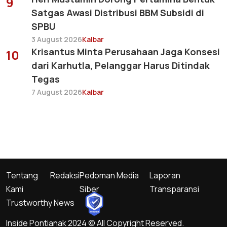
9
Satgas Awasi Distribusi BBM Subsidi di
SPBU
3 August 2026
Kalbar
Krisantus Minta Perusahaan Jaga Konsesi
10
dari Karhutla, Pelanggar Harus Ditindak
Tegas
7 August 2026
Kalbar
Tentang
Redaksi
Pedoman Media
Laporan
Kami
Siber
Transparansi
Trustworthy News
Inside Pontianak 2024 © All Copyright Reserved.