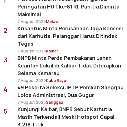
1
Peringatan HUT ke-81 RI, Panitia Diminta
Maksimal
7 August 2026
Melawi
Krisantus Minta Perusahaan Jaga Konsesi
2
dari Karhutla, Pelanggar Harus Ditindak
Tegas
7 August 2026
Kalbar
BNPB Minta Perda Pembakaran Lahan
3
Kearifan Lokal di Kalbar Tidak Diterapkan
Selama Kemarau
7 August 2026
Kubu Raya
49 Peserta Seleksi JPTP Pemkab Sanggau
4
Lolos Administrasi, Dua Gugur
7 August 2026
Sanggau
Kunjungi Kalbar, BNPB Sebut Karhutla
5
Masih Terkendali Meski Hotspot Capai
3.218 Titik