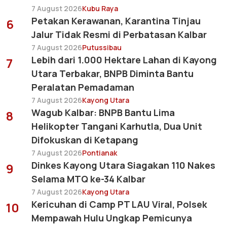
7 August 2026
Kubu Raya
Petakan Kerawanan, Karantina Tinjau
6
Jalur Tidak Resmi di Perbatasan Kalbar
7 August 2026
Putussibau
Lebih dari 1.000 Hektare Lahan di Kayong
7
Utara Terbakar, BNPB Diminta Bantu
Peralatan Pemadaman
7 August 2026
Kayong Utara
Wagub Kalbar: BNPB Bantu Lima
8
Helikopter Tangani Karhutla, Dua Unit
Difokuskan di Ketapang
7 August 2026
Pontianak
Dinkes Kayong Utara Siagakan 110 Nakes
9
Selama MTQ ke-34 Kalbar
7 August 2026
Kayong Utara
Kericuhan di Camp PT LAU Viral, Polsek
10
Mempawah Hulu Ungkap Pemicunya