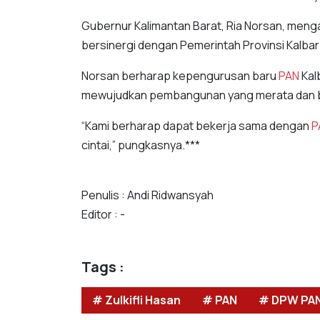
Gubernur Kalimantan Barat, Ria Norsan, menga
bersinergi dengan Pemerintah Provinsi Kal
Norsan berharap kepengurusan baru
PAN
Kal
mewujudkan pembangunan yang merata dan berk
“Kami berharap dapat bekerja sama dengan
P
cintai,” pungkasnya.***
Penulis : Andi Ridwansyah
Editor : -
Tags :
# Zulkifli Hasan
# PAN
# DPW PAN