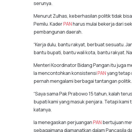
serunya.
Menurut Zulhas, keberhasilan politik tidak bis
Pemilu. Kader
PAN
harus mulai bekerja dari 
pembangunan daerah.
“Kerja dulu, bantu rakyat, berbuat sesuatu. 
bantu bupati, bantu wali kota, bantu rakyat. Na
Menteri Koordinator Bidang Pangan itu juga m
Ia mencontohkan konsistensi
PAN
yang tetap
pernah mengalami berbagai tantangan politik.
“Saya sama Pak Prabowo 15 tahun, kalah terus. 
bupati kami yang masuk penjara. Tetapi kami te
katanya.
Ia menegaskan perjuangan
PAN
bertujuan mew
sebagaimana diamanatkan dalam Pancasila d