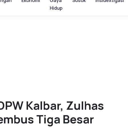
ungan
Ekonomi
Gaya
Sosok
Insidextigasi
Hidup
DPW Kalbar, Zulhas
embus Tiga Besar