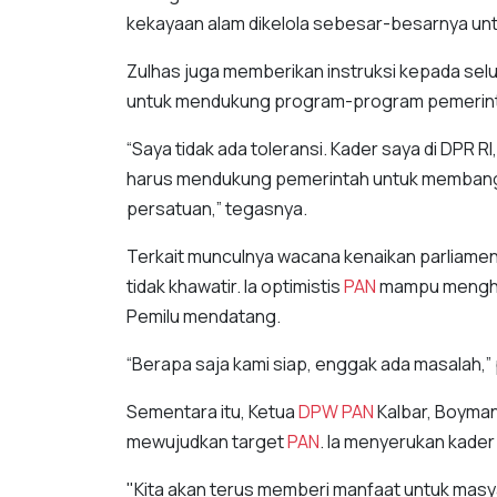
kekayaan alam dikelola sebesar-besarnya un
Zulhas juga memberikan instruksi kepada sel
untuk mendukung program-program pemerintah
“Saya tidak ada toleransi. Kader saya di DPR
harus mendukung pemerintah untuk memban
persatuan,” tegasnya.
Terkait munculnya wacana kenaikan parliamen
tidak khawatir. Ia optimistis
PAN
mampu menghad
Pemilu mendatang.
“Berapa saja kami siap, enggak ada masalah,
Sementara itu, Ketua
DPW
PAN
Kalbar, Boyman
mewujudkan target
PAN
. Ia menyerukan kade
"Kita akan terus memberi manfaat untuk mas