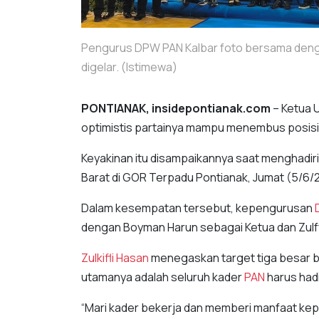
Pengurus DPW PAN Kalbar foto bersama dengan
digelar. (Istimewa)
PONTIANAK, insidepontianak.com
– Ketua 
optimistis partainya mampu menembus posisi t
Keyakinan itu disampaikannya saat menghadi
Barat di GOR Terpadu Pontianak, Jumat (5/6/
Dalam kesempatan tersebut, kepengurusan
dengan Boyman Harun sebagai Ketua dan Zulfy
Zulkifli Hasan
menegaskan target tiga besar bu
utamanya adalah seluruh kader
PAN
harus had
“Mari kader bekerja dan memberi manfaat kep