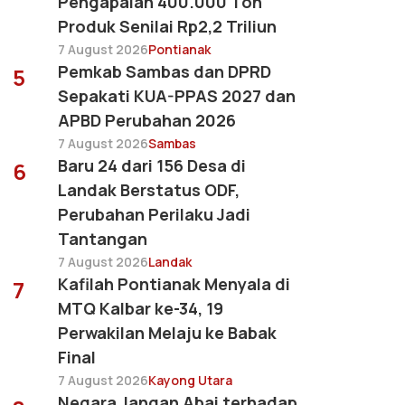
Pengapalan 400.000 Ton
Produk Senilai Rp2,2 Triliun
7 August 2026
Pontianak
Pemkab Sambas dan DPRD
5
Sepakati KUA-PPAS 2027 dan
APBD Perubahan 2026
7 August 2026
Sambas
Baru 24 dari 156 Desa di
6
Landak Berstatus ODF,
Perubahan Perilaku Jadi
Tantangan
7 August 2026
Landak
Kafilah Pontianak Menyala di
7
MTQ Kalbar ke-34, 19
Perwakilan Melaju ke Babak
Final
7 August 2026
Kayong Utara
Negara Jangan Abai terhadap