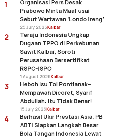
Organisasi Pers Desak
1
Prabowo Minta Maaf usai
Sebut Wartawan ‘Londo Ireng’
25 July 2026
Kalbar
Teraju Indonesia Ungkap
2
Dugaan TPPO di Perkebunan
Sawit Kalbar, Soroti
Perusahaan Bersertifikat
RSPO-ISPO
1 August 2026
Kalbar
Heboh Isu Tol Pontianak–
3
Mempawah Dicoret, Syarif
Abdullah: Itu Tidak Benar!
15 July 2026
Kalbar
Berhasil Ukir Prestasi Asia, PB
4
ABTI Siapkan Langkah Besar
Bola Tangan Indonesia Lewat