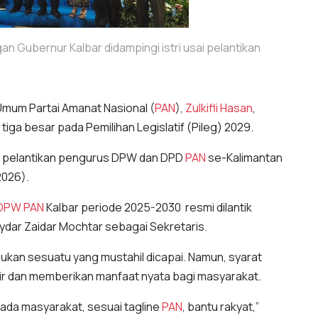
 Gubernur Kalbar didampingi istri usai pelantikan
Umum Partai Amanat Nasional (
PAN
),
Zulkifli Hasan
,
iga besar pada Pemilihan Legislatif (Pileg) 2029.
ri pelantikan pengurus DPW dan DPD
PAN
se-Kalimantan
2026).
DPW
PAN
Kalbar periode 2025-2030 resmi dilantik
dar Zaidar Mochtar sebagai Sekretaris.
kan sesuatu yang mustahil dicapai. Namun, syarat
ir dan memberikan manfaat nyata bagi masyarakat.
ada masyarakat, sesuai tagline
PAN
, bantu rakyat,”