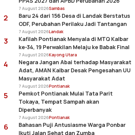
PPAS 2027 dan APBD Perubahan 2026
7 August 2026
Sambas
Baru 24 dari 156 Desa di Landak Berstatus
2
ODF, Perubahan Perilaku Jadi Tantangan
7 August 2026
Landak
Kafilah Pontianak Menyala di MTQ Kalbar
3
ke-34, 19 Perwakilan Melaju ke Babak Final
7 August 2026
Kayong Utara
Negara Jangan Abai terhadap Masyarakat
4
Adat, AMAN Kalbar Desak Pengesahan UU
Masyarakat Adat
7 August 2026
Pontianak
Pemkot Pontianak Mulai Tata Parit
5
Tokaya, Tempat Sampah akan
Diperbanyak
7 August 2026
Pontianak
Bahasan Puji Antusiasme Warga Ponbar
6
Ikuti Jalan Sehat dan Zumba