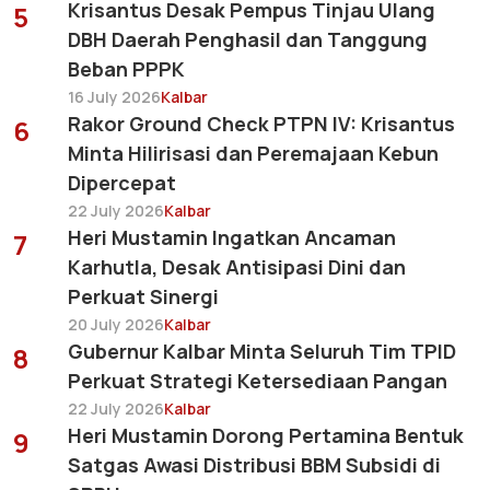
Krisantus Desak Pempus Tinjau Ulang
5
DBH Daerah Penghasil dan Tanggung
Beban PPPK
16 July 2026
Kalbar
Rakor Ground Check PTPN IV: Krisantus
6
Minta Hilirisasi dan Peremajaan Kebun
Dipercepat
22 July 2026
Kalbar
Heri Mustamin Ingatkan Ancaman
7
Karhutla, Desak Antisipasi Dini dan
Perkuat Sinergi
20 July 2026
Kalbar
Gubernur Kalbar Minta Seluruh Tim TPID
8
Perkuat Strategi Ketersediaan Pangan
22 July 2026
Kalbar
Heri Mustamin Dorong Pertamina Bentuk
9
Satgas Awasi Distribusi BBM Subsidi di