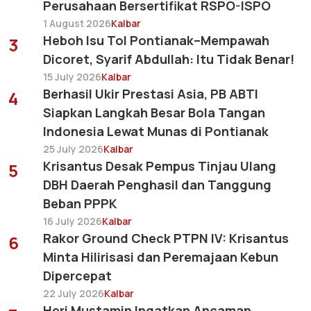
Perusahaan Bersertifikat RSPO-ISPO
1 August 2026
Kalbar
Heboh Isu Tol Pontianak–Mempawah
3
Dicoret, Syarif Abdullah: Itu Tidak Benar!
15 July 2026
Kalbar
Berhasil Ukir Prestasi Asia, PB ABTI
4
Siapkan Langkah Besar Bola Tangan
Indonesia Lewat Munas di Pontianak
25 July 2026
Kalbar
Krisantus Desak Pempus Tinjau Ulang
5
DBH Daerah Penghasil dan Tanggung
Beban PPPK
16 July 2026
Kalbar
Rakor Ground Check PTPN IV: Krisantus
6
Minta Hilirisasi dan Peremajaan Kebun
Dipercepat
22 July 2026
Kalbar
Heri Mustamin Ingatkan Ancaman