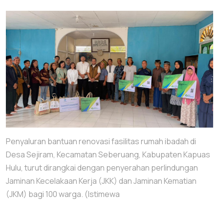
Penyaluran bantuan renovasi fasilitas rumah ibadah di
Desa Sejiram, Kecamatan Seberuang, Kabupaten Kapuas
Hulu, turut dirangkai dengan penyerahan perlindungan
Jaminan Kecelakaan Kerja (JKK) dan Jaminan Kematian
(JKM) bagi 100 warga. (Istimewa