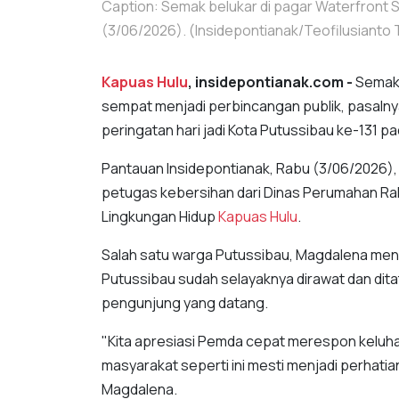
Caption: Semak belukar di pagar Waterfront Si
(3/06/2026). (Insidepontianak/Teofilusianto 
Kapuas Hulu
, insidepontianak.com -
Semak 
sempat menjadi perbincangan publik, pasaln
peringatan hari jadi Kota Putussibau ke-131 pa
Pantauan Insidepontianak, Rabu (3/06/2026),
petugas kebersihan dari Dinas Perumahan R
Lingkungan Hidup
Kapuas Hulu
.
Salah satu warga Putussibau, Magdalena me
Putussibau sudah selayaknya dirawat dan dit
pengunjung yang datang.
"Kita apresiasi Pemda cepat merespon keluha
masyarakat seperti ini mesti menjadi perhatian
Magdalena.