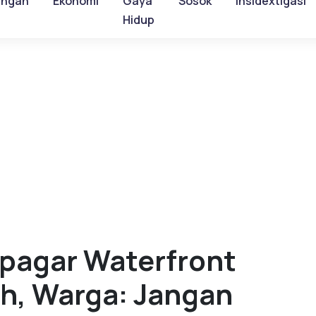
ungan
Ekonomi
Gaya
Sosok
Insidextigasi
Hidup
ipagar Waterfront
ih, Warga: Jangan