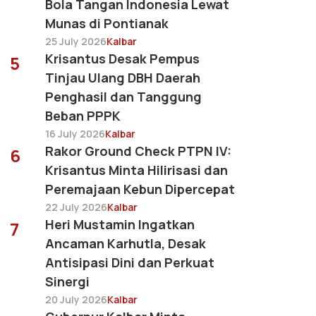
Bola Tangan Indonesia Lewat
Munas di Pontianak
25 July 2026
Kalbar
Krisantus Desak Pempus
5
Tinjau Ulang DBH Daerah
Penghasil dan Tanggung
Beban PPPK
16 July 2026
Kalbar
Rakor Ground Check PTPN IV:
6
Krisantus Minta Hilirisasi dan
Peremajaan Kebun Dipercepat
22 July 2026
Kalbar
Heri Mustamin Ingatkan
7
Ancaman Karhutla, Desak
Antisipasi Dini dan Perkuat
Sinergi
20 July 2026
Kalbar