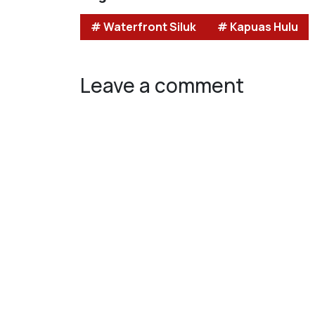
# Waterfront Siluk
# Kapuas Hulu
Leave a comment