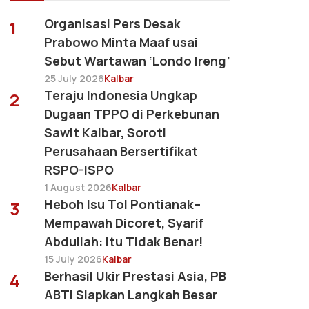
Organisasi Pers Desak
1
Prabowo Minta Maaf usai
Sebut Wartawan ‘Londo Ireng’
25 July 2026
Kalbar
Teraju Indonesia Ungkap
2
Dugaan TPPO di Perkebunan
Sawit Kalbar, Soroti
Perusahaan Bersertifikat
RSPO-ISPO
1 August 2026
Kalbar
Heboh Isu Tol Pontianak–
3
Mempawah Dicoret, Syarif
Abdullah: Itu Tidak Benar!
15 July 2026
Kalbar
Berhasil Ukir Prestasi Asia, PB
4
ABTI Siapkan Langkah Besar