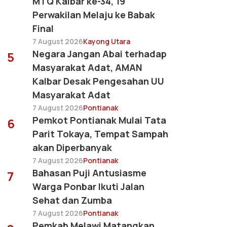
MTQ Kalbar ke-34, 19
Perwakilan Melaju ke Babak
Final
7 August 2026
Kayong Utara
Negara Jangan Abai terhadap
5
Masyarakat Adat, AMAN
Kalbar Desak Pengesahan UU
Masyarakat Adat
7 August 2026
Pontianak
Pemkot Pontianak Mulai Tata
6
Parit Tokaya, Tempat Sampah
akan Diperbanyak
7 August 2026
Pontianak
Bahasan Puji Antusiasme
7
Warga Ponbar Ikuti Jalan
Sehat dan Zumba
7 August 2026
Pontianak
Pemkab Melawi Matangkan