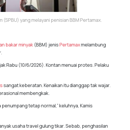
mum (SPBU) yang melayani penisian BBM Pertamax.
an bakar minyak
(BBM) jenis
Pertamax
melambung
.
ejak Rabu (10/6/2026). Kontan menuai protes. Pelaku
s
sangat keberatan. Kenaikan itu dianggap tak wajar.
perasional membengkak.
sa penumpang tetap normal,” keluhnya, Kamis
nyak usaha travel gulung tikar. Sebab, penghasilan