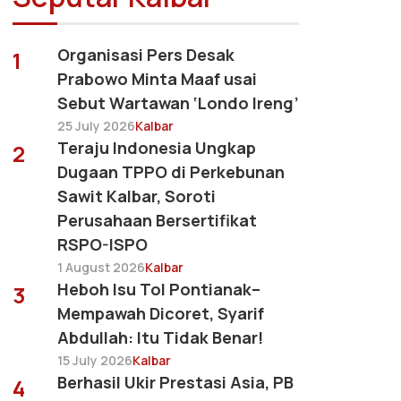
Organisasi Pers Desak
1
Prabowo Minta Maaf usai
Sebut Wartawan ‘Londo Ireng’
25 July 2026
Kalbar
Teraju Indonesia Ungkap
2
Dugaan TPPO di Perkebunan
Sawit Kalbar, Soroti
Perusahaan Bersertifikat
RSPO-ISPO
1 August 2026
Kalbar
Heboh Isu Tol Pontianak–
3
Mempawah Dicoret, Syarif
Abdullah: Itu Tidak Benar!
15 July 2026
Kalbar
Berhasil Ukir Prestasi Asia, PB
4