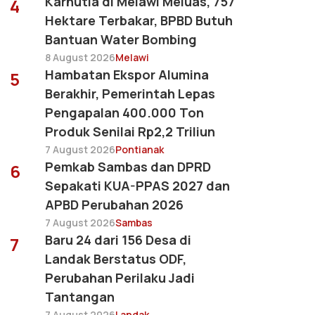
Karhutla di Melawi Meluas, 757
4
Hektare Terbakar, BPBD Butuh
Bantuan Water Bombing
8 August 2026
Melawi
Hambatan Ekspor Alumina
5
Berakhir, Pemerintah Lepas
Pengapalan 400.000 Ton
Produk Senilai Rp2,2 Triliun
7 August 2026
Pontianak
Pemkab Sambas dan DPRD
6
Sepakati KUA-PPAS 2027 dan
APBD Perubahan 2026
7 August 2026
Sambas
Baru 24 dari 156 Desa di
7
Landak Berstatus ODF,
Perubahan Perilaku Jadi
Tantangan
7 August 2026
Landak