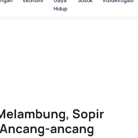
ungan
Ekonomi
Gaya
Sosok
Insidextigasi
Hidup
Melambung, Sopir
s Ancang-ancang