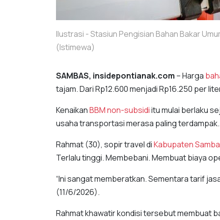
Ilustrasi - Stasiun Pengisian Bahan Bakar U
(Istimewa)
SAMBAS, insidepontianak.com
– Harga
bah
tajam. Dari Rp12.600 menjadi Rp16.250 per liter
Kenaikan
BBM non-subsidi
itu mulai berlaku s
usaha transportasi merasa paling terdampak.
Rahmat (30), sopir travel di
Kabupaten Samba
Terlalu tinggi. Membebani. Membuat biaya o
“Ini sangat memberatkan. Sementara tarif ja
(11/6/2026).
Rahmat khawatir kondisi tersebut membuat ba