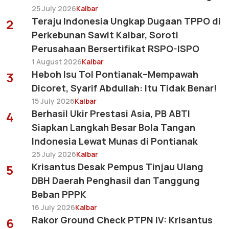
25 July 2026
Kalbar
Teraju Indonesia Ungkap Dugaan TPPO di
2
Perkebunan Sawit Kalbar, Soroti
Perusahaan Bersertifikat RSPO-ISPO
1 August 2026
Kalbar
Heboh Isu Tol Pontianak–Mempawah
3
Dicoret, Syarif Abdullah: Itu Tidak Benar!
15 July 2026
Kalbar
Berhasil Ukir Prestasi Asia, PB ABTI
4
Siapkan Langkah Besar Bola Tangan
Indonesia Lewat Munas di Pontianak
25 July 2026
Kalbar
Krisantus Desak Pempus Tinjau Ulang
5
DBH Daerah Penghasil dan Tanggung
Beban PPPK
16 July 2026
Kalbar
Rakor Ground Check PTPN IV: Krisantus
6