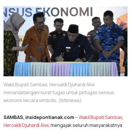
Wakil Bupati Sambas, Heroaldi Djuhardi Alwi
menandatangani surat tugas untuk petugas sensus
ekonomi secara simbolis. (Istimewa)
SAMBAS, insidepontianak.com
–
Wakil Bupati Sambas
,
Heroaldi Djuhardi Alwi
, mengajak seluruh masyarakatnya