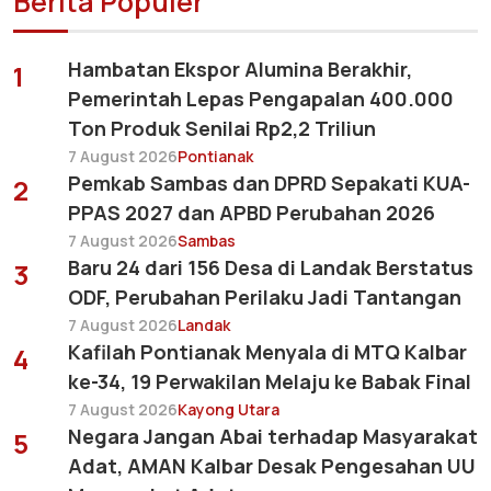
Berita Populer
Hambatan Ekspor Alumina Berakhir,
1
Pemerintah Lepas Pengapalan 400.000
Ton Produk Senilai Rp2,2 Triliun
7 August 2026
Pontianak
Pemkab Sambas dan DPRD Sepakati KUA-
2
PPAS 2027 dan APBD Perubahan 2026
7 August 2026
Sambas
Baru 24 dari 156 Desa di Landak Berstatus
3
ODF, Perubahan Perilaku Jadi Tantangan
7 August 2026
Landak
Kafilah Pontianak Menyala di MTQ Kalbar
4
ke-34, 19 Perwakilan Melaju ke Babak Final
7 August 2026
Kayong Utara
Negara Jangan Abai terhadap Masyarakat
5
Adat, AMAN Kalbar Desak Pengesahan UU