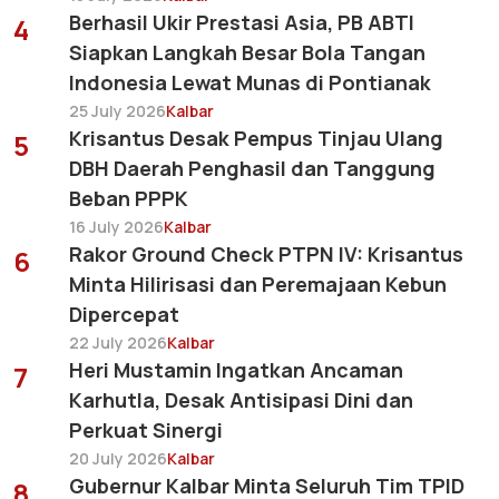
Berhasil Ukir Prestasi Asia, PB ABTI
4
Siapkan Langkah Besar Bola Tangan
Indonesia Lewat Munas di Pontianak
25 July 2026
Kalbar
Krisantus Desak Pempus Tinjau Ulang
5
DBH Daerah Penghasil dan Tanggung
Beban PPPK
16 July 2026
Kalbar
Rakor Ground Check PTPN IV: Krisantus
6
Minta Hilirisasi dan Peremajaan Kebun
Dipercepat
22 July 2026
Kalbar
Heri Mustamin Ingatkan Ancaman
7
Karhutla, Desak Antisipasi Dini dan
Perkuat Sinergi
20 July 2026
Kalbar
Gubernur Kalbar Minta Seluruh Tim TPID
8