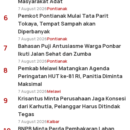
Masyarakat Adat
7 August 2026
Pontianak
Pemkot Pontianak Mulai Tata Parit
6
Tokaya, Tempat Sampah akan
Diperbanyak
7 August 2026
Pontianak
Bahasan Puji Antusiasme Warga Ponbar
7
Ikuti Jalan Sehat dan Zumba
7 August 2026
Pontianak
Pemkab Melawi Matangkan Agenda
8
Peringatan HUT ke-81 RI, Panitia Diminta
Maksimal
7 August 2026
Melawi
Krisantus Minta Perusahaan Jaga Konsesi
9
dari Karhutla, Pelanggar Harus Ditindak
Tegas
7 August 2026
Kalbar
BNPB Minta Perda Pembakaran Lahan