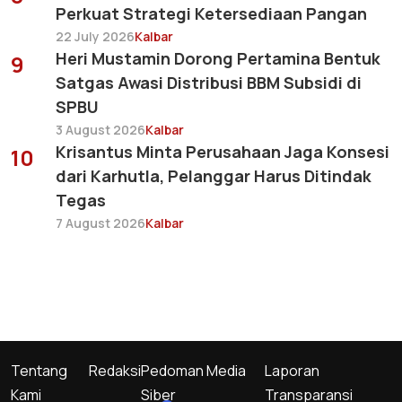
Perkuat Strategi Ketersediaan Pangan
22 July 2026
Kalbar
Heri Mustamin Dorong Pertamina Bentuk
9
Satgas Awasi Distribusi BBM Subsidi di
SPBU
3 August 2026
Kalbar
Krisantus Minta Perusahaan Jaga Konsesi
10
dari Karhutla, Pelanggar Harus Ditindak
Tegas
7 August 2026
Kalbar
Tentang
Redaksi
Pedoman Media
Laporan
Kami
Siber
Transparansi