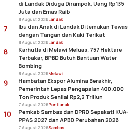
di Landak Diduga Dirampok, Uang Rp135
Juta dan Emas Raib
8 August 2026
Landak
Ibu dan Anak di Landak Ditemukan Tewas
7
dengan Tangan dan Kaki Terikat
8 August 2026
Landak
Karhutla di Melawi Meluas, 757 Hektare
8
Terbakar, BPBD Butuh Bantuan Water
Bombing
8 August 2026
Melawi
Hambatan Ekspor Alumina Berakhir,
9
Pemerintah Lepas Pengapalan 400.000
Ton Produk Senilai Rp2,2 Triliun
7 August 2026
Pontianak
Pemkab Sambas dan DPRD Sepakati KUA-
10
PPAS 2027 dan APBD Perubahan 2026
7 August 2026
Sambas