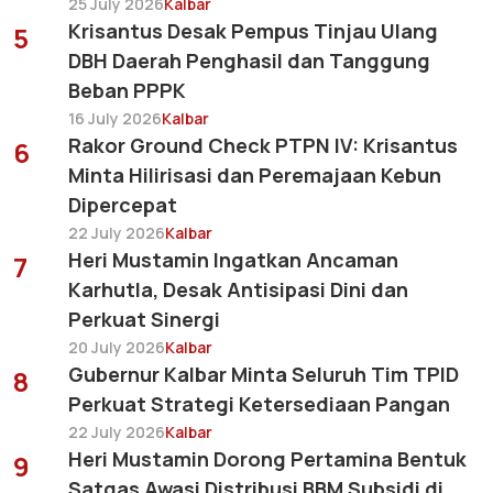
25 July 2026
Kalbar
Krisantus Desak Pempus Tinjau Ulang
5
DBH Daerah Penghasil dan Tanggung
Beban PPPK
16 July 2026
Kalbar
Rakor Ground Check PTPN IV: Krisantus
6
Minta Hilirisasi dan Peremajaan Kebun
Dipercepat
22 July 2026
Kalbar
Heri Mustamin Ingatkan Ancaman
7
Karhutla, Desak Antisipasi Dini dan
Perkuat Sinergi
20 July 2026
Kalbar
Gubernur Kalbar Minta Seluruh Tim TPID
8
Perkuat Strategi Ketersediaan Pangan
22 July 2026
Kalbar
Heri Mustamin Dorong Pertamina Bentuk
9
Satgas Awasi Distribusi BBM Subsidi di