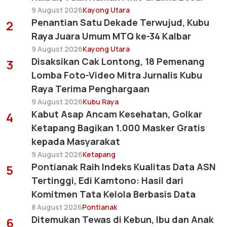
9 August 2026
Kayong Utara
Penantian Satu Dekade Terwujud, Kubu
2
Raya Juara Umum MTQ ke-34 Kalbar
9 August 2026
Kayong Utara
Disaksikan Cak Lontong, 18 Pemenang
3
Lomba Foto-Video Mitra Jurnalis Kubu
Raya Terima Penghargaan
9 August 2026
Kubu Raya
Kabut Asap Ancam Kesehatan, Golkar
4
Ketapang Bagikan 1.000 Masker Gratis
kepada Masyarakat
9 August 2026
Ketapang
Pontianak Raih Indeks Kualitas Data ASN
5
Tertinggi, Edi Kamtono: Hasil dari
Komitmen Tata Kelola Berbasis Data
8 August 2026
Pontianak
Ditemukan Tewas di Kebun, Ibu dan Anak
6