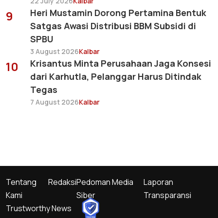
22 July 2026
Kalbar
Heri Mustamin Dorong Pertamina Bentuk
9
Satgas Awasi Distribusi BBM Subsidi di
SPBU
3 August 2026
Kalbar
Krisantus Minta Perusahaan Jaga Konsesi
10
dari Karhutla, Pelanggar Harus Ditindak
Tegas
7 August 2026
Kalbar
Tentang
Redaksi
Pedoman Media
Laporan
Kami
Siber
Transparansi
Trustworthy News