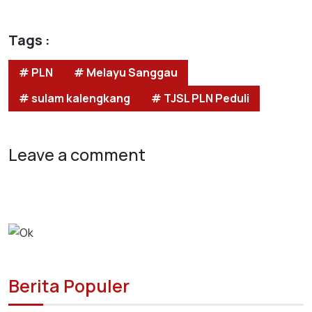
Tags :
# PLN
# Melayu Sanggau
# sulam kalengkang
# TJSL PLN Peduli
Leave a comment
Berita Populer