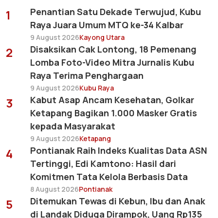
Penantian Satu Dekade Terwujud, Kubu
1
Raya Juara Umum MTQ ke-34 Kalbar
9 August 2026
Kayong Utara
Disaksikan Cak Lontong, 18 Pemenang
2
Lomba Foto-Video Mitra Jurnalis Kubu
Raya Terima Penghargaan
9 August 2026
Kubu Raya
Kabut Asap Ancam Kesehatan, Golkar
3
Ketapang Bagikan 1.000 Masker Gratis
kepada Masyarakat
9 August 2026
Ketapang
Pontianak Raih Indeks Kualitas Data ASN
4
Tertinggi, Edi Kamtono: Hasil dari
Komitmen Tata Kelola Berbasis Data
8 August 2026
Pontianak
Ditemukan Tewas di Kebun, Ibu dan Anak
5
di Landak Diduga Dirampok, Uang Rp135