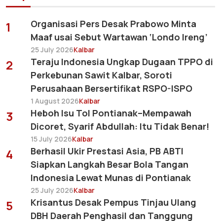
Organisasi Pers Desak Prabowo Minta
1
Maaf usai Sebut Wartawan ‘Londo Ireng’
25 July 2026
Kalbar
Teraju Indonesia Ungkap Dugaan TPPO di
2
Perkebunan Sawit Kalbar, Soroti
Perusahaan Bersertifikat RSPO-ISPO
1 August 2026
Kalbar
Heboh Isu Tol Pontianak–Mempawah
3
Dicoret, Syarif Abdullah: Itu Tidak Benar!
15 July 2026
Kalbar
Berhasil Ukir Prestasi Asia, PB ABTI
4
Siapkan Langkah Besar Bola Tangan
Indonesia Lewat Munas di Pontianak
25 July 2026
Kalbar
Krisantus Desak Pempus Tinjau Ulang
5
DBH Daerah Penghasil dan Tanggung