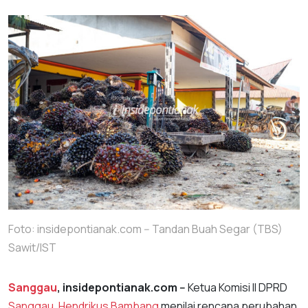
Foto: insidepontianak.com -- Tandan Buah Segar (TBS)
Sawit/IST
Sanggau
, insidepontianak.com --
Ketua Komisi II DPRD
Sanggau
,
Hendrikus Bambang
menilai rencana perubahan