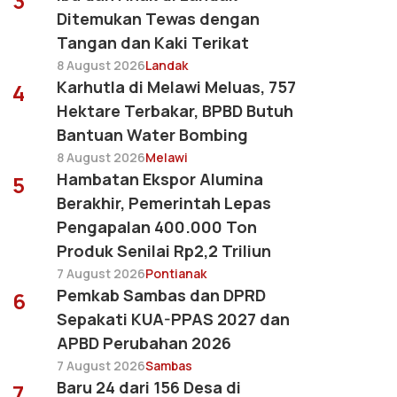
3
Ditemukan Tewas dengan
Tangan dan Kaki Terikat
8 August 2026
Landak
Karhutla di Melawi Meluas, 757
4
Hektare Terbakar, BPBD Butuh
Bantuan Water Bombing
8 August 2026
Melawi
Hambatan Ekspor Alumina
5
Berakhir, Pemerintah Lepas
Pengapalan 400.000 Ton
Produk Senilai Rp2,2 Triliun
7 August 2026
Pontianak
Pemkab Sambas dan DPRD
6
Sepakati KUA-PPAS 2027 dan
APBD Perubahan 2026
7 August 2026
Sambas
Baru 24 dari 156 Desa di
7