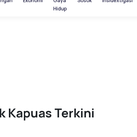
ungan
Ekonomi
Gaya
Sosok
Insidextigasi
Hidup
k Kapuas Terkini