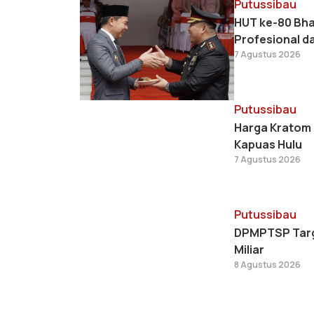
Putussibau
HUT ke-80 Bha
Profesional d
7 Agustus 2026
Putussibau
Harga Kratom 
Kapuas Hulu
7 Agustus 2026
Putussibau
DPMPTSP Targe
Miliar
8 Agustus 2026