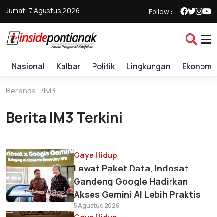
Jumat, 7 Agustus 2026
Follow :
Nasional
Kalbar
Politik
Lingkungan
Ekonomi
Beranda
IM3
Berita IM3 Terkini
Gaya Hidup
Lewat Paket Data, Indosat
Gandeng Google Hadirkan
Akses Gemini AI Lebih Praktis
5 Agustus 2026