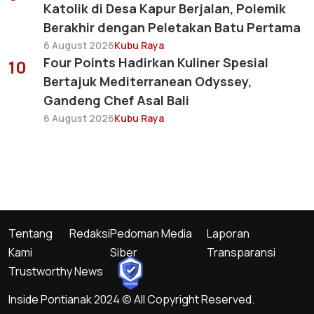
Katolik di Desa Kapur Berjalan, Polemik
Berakhir dengan Peletakan Batu Pertama
6 August 2026
Kubu Raya
Four Points Hadirkan Kuliner Spesial
10
Bertajuk Mediterranean Odyssey,
Gandeng Chef Asal Bali
6 August 2026
Kubu Raya
Tentang
Redaksi
Pedoman Media
Laporan
Kami
Siber
Transparansi
Trustworthy News
Inside Pontianak 2024 © All Copyright Reserved.