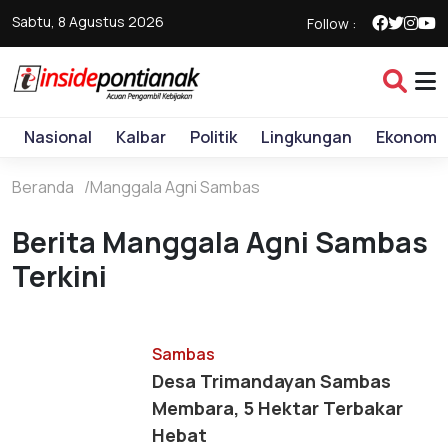
Sabtu, 8 Agustus 2026
Follow :
Nasional
Kalbar
Politik
Lingkungan
Ekonomi
Beranda
Manggala Agni Sambas
Berita Manggala Agni Sambas
Terkini
Sambas
Desa Trimandayan Sambas
Membara, 5 Hektar Terbakar
Hebat