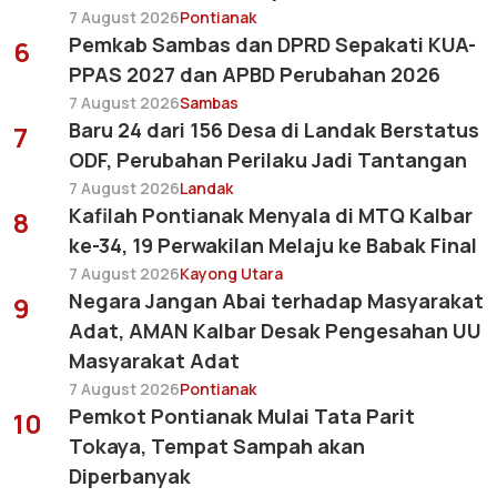
7 August 2026
Pontianak
Pemkab Sambas dan DPRD Sepakati KUA-
6
PPAS 2027 dan APBD Perubahan 2026
7 August 2026
Sambas
Baru 24 dari 156 Desa di Landak Berstatus
7
ODF, Perubahan Perilaku Jadi Tantangan
7 August 2026
Landak
Kafilah Pontianak Menyala di MTQ Kalbar
8
ke-34, 19 Perwakilan Melaju ke Babak Final
7 August 2026
Kayong Utara
Negara Jangan Abai terhadap Masyarakat
9
Adat, AMAN Kalbar Desak Pengesahan UU
Masyarakat Adat
7 August 2026
Pontianak
Pemkot Pontianak Mulai Tata Parit
10
Tokaya, Tempat Sampah akan
Diperbanyak