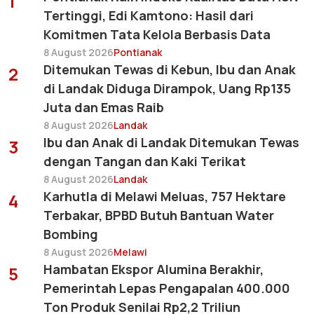
1
Tertinggi, Edi Kamtono: Hasil dari
Komitmen Tata Kelola Berbasis Data
8 August 2026
Pontianak
Ditemukan Tewas di Kebun, Ibu dan Anak
2
di Landak Diduga Dirampok, Uang Rp135
Juta dan Emas Raib
8 August 2026
Landak
Ibu dan Anak di Landak Ditemukan Tewas
3
dengan Tangan dan Kaki Terikat
8 August 2026
Landak
Karhutla di Melawi Meluas, 757 Hektare
4
Terbakar, BPBD Butuh Bantuan Water
Bombing
8 August 2026
Melawi
Hambatan Ekspor Alumina Berakhir,
5
Pemerintah Lepas Pengapalan 400.000
Ton Produk Senilai Rp2,2 Triliun