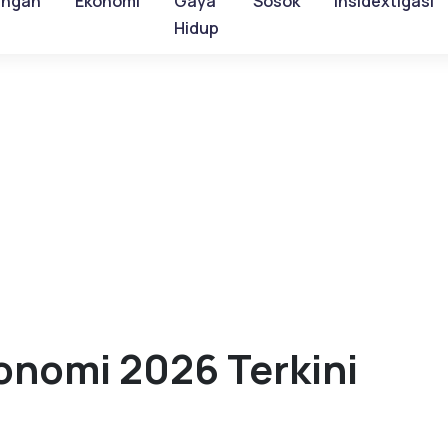
ungan
Ekonomi
Gaya
Sosok
Insidextigasi
Hidup
onomi 2026 Terkini