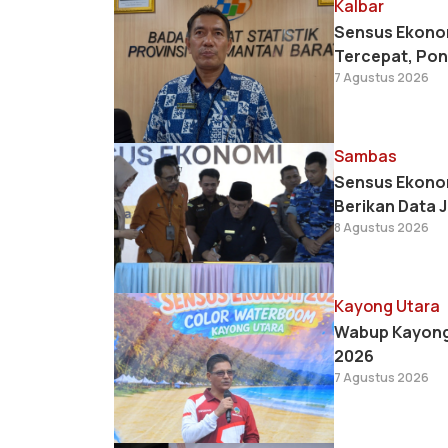
Kalbar
Sensus Ekonom
Tercepat, Pon
7 Agustus 2026
Sambas
Sensus Ekono
Berikan Data J
8 Agustus 2026
Kayong Utara
Wabup Kayong
2026
7 Agustus 2026