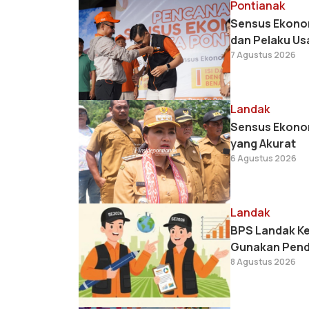
Pontianak
Sensus Ekonom
dan Pelaku Usa
7 Agustus 2026
Landak
Sensus Ekonom
yang Akurat
6 Agustus 2026
Landak
BPS Landak Ke
Gunakan Penda
8 Agustus 2026