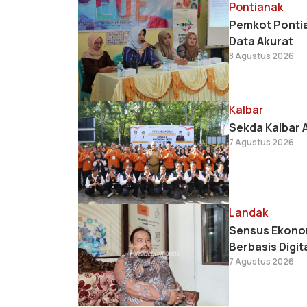
Pontianak
Pemkot Pontia
Data Akurat
8 Agustus 2026
Kalbar
Sekda Kalbar 
7 Agustus 2026
Landak
Sensus Ekonom
Berbasis Digit
7 Agustus 2026