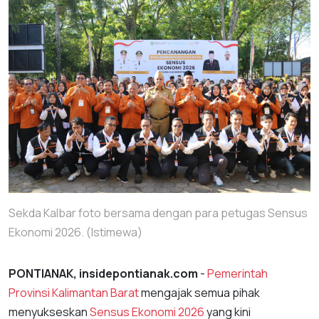
Sekda Kalbar foto bersama dengan para petugas Sensus
Ekonomi 2026. (Istimewa)
PONTIANAK, insidepontianak.com
-
Pemerintah
Provinsi Kalimantan Barat
mengajak semua pihak
menyukseskan
Sensus Ekonomi 2026
yang kini