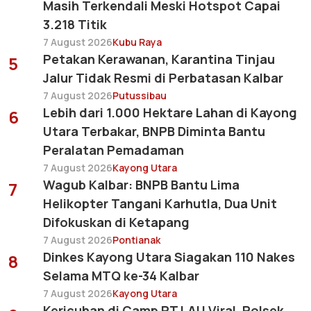
Masih Terkendali Meski Hotspot Capai
3.218 Titik
7 August 2026
Kubu Raya
Petakan Kerawanan, Karantina Tinjau
5
Jalur Tidak Resmi di Perbatasan Kalbar
7 August 2026
Putussibau
Lebih dari 1.000 Hektare Lahan di Kayong
6
Utara Terbakar, BNPB Diminta Bantu
Peralatan Pemadaman
7 August 2026
Kayong Utara
Wagub Kalbar: BNPB Bantu Lima
7
Helikopter Tangani Karhutla, Dua Unit
Difokuskan di Ketapang
7 August 2026
Pontianak
Dinkes Kayong Utara Siagakan 110 Nakes
8
Selama MTQ ke-34 Kalbar
7 August 2026
Kayong Utara
Kericuhan di Camp PT LAU Viral, Polsek