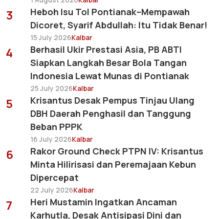
Heboh Isu Tol Pontianak–Mempawah
3
Dicoret, Syarif Abdullah: Itu Tidak Benar!
15 July 2026
Kalbar
Berhasil Ukir Prestasi Asia, PB ABTI
4
Siapkan Langkah Besar Bola Tangan
Indonesia Lewat Munas di Pontianak
25 July 2026
Kalbar
Krisantus Desak Pempus Tinjau Ulang
5
DBH Daerah Penghasil dan Tanggung
Beban PPPK
16 July 2026
Kalbar
Rakor Ground Check PTPN IV: Krisantus
6
Minta Hilirisasi dan Peremajaan Kebun
Dipercepat
22 July 2026
Kalbar
Heri Mustamin Ingatkan Ancaman
7
Karhutla, Desak Antisipasi Dini dan