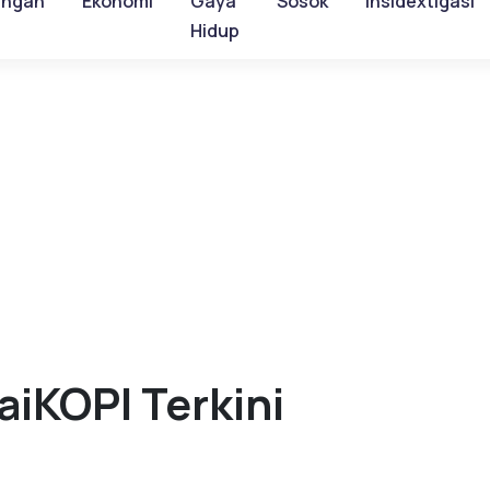
ungan
Ekonomi
Gaya
Sosok
Insidextigasi
Hidup
aiKOPI Terkini