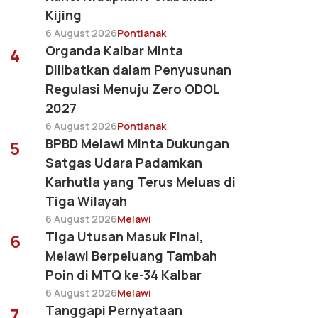
Kijing
6 August 2026
Pontianak
Organda Kalbar Minta
4
Dilibatkan dalam Penyusunan
Regulasi Menuju Zero ODOL
2027
6 August 2026
Pontianak
BPBD Melawi Minta Dukungan
5
Satgas Udara Padamkan
Karhutla yang Terus Meluas di
Tiga Wilayah
6 August 2026
Melawi
Tiga Utusan Masuk Final,
6
Melawi Berpeluang Tambah
Poin di MTQ ke-34 Kalbar
6 August 2026
Melawi
Tanggapi Pernyataan
7