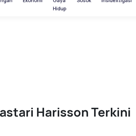
ungan
Ekonomi
Gaya
Sosok
Insidextigasi
Hidup
astari Harisson Terkini