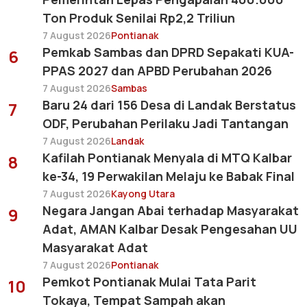
Ton Produk Senilai Rp2,2 Triliun
7 August 2026
Pontianak
Pemkab Sambas dan DPRD Sepakati KUA-
6
PPAS 2027 dan APBD Perubahan 2026
7 August 2026
Sambas
Baru 24 dari 156 Desa di Landak Berstatus
7
ODF, Perubahan Perilaku Jadi Tantangan
7 August 2026
Landak
Kafilah Pontianak Menyala di MTQ Kalbar
8
ke-34, 19 Perwakilan Melaju ke Babak Final
7 August 2026
Kayong Utara
Negara Jangan Abai terhadap Masyarakat
9
Adat, AMAN Kalbar Desak Pengesahan UU
Masyarakat Adat
7 August 2026
Pontianak
Pemkot Pontianak Mulai Tata Parit
10
Tokaya, Tempat Sampah akan