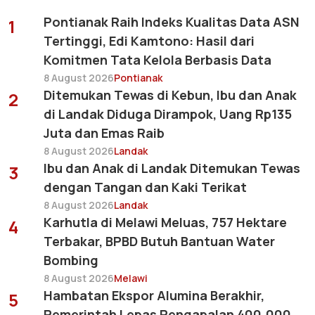
Pontianak Raih Indeks Kualitas Data ASN
1
Tertinggi, Edi Kamtono: Hasil dari
Komitmen Tata Kelola Berbasis Data
8 August 2026
Pontianak
Ditemukan Tewas di Kebun, Ibu dan Anak
2
di Landak Diduga Dirampok, Uang Rp135
Juta dan Emas Raib
8 August 2026
Landak
Ibu dan Anak di Landak Ditemukan Tewas
3
dengan Tangan dan Kaki Terikat
8 August 2026
Landak
Karhutla di Melawi Meluas, 757 Hektare
4
Terbakar, BPBD Butuh Bantuan Water
Bombing
8 August 2026
Melawi
Hambatan Ekspor Alumina Berakhir,
5
Pemerintah Lepas Pengapalan 400.000