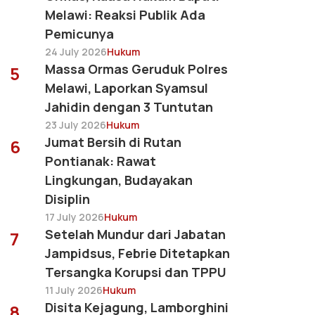
Melawi: Reaksi Publik Ada
Pemicunya
24 July 2026
Hukum
Massa Ormas Geruduk Polres
5
Melawi, Laporkan Syamsul
Jahidin dengan 3 Tuntutan
23 July 2026
Hukum
Jumat Bersih di Rutan
6
Pontianak: Rawat
Lingkungan, Budayakan
Disiplin
17 July 2026
Hukum
Setelah Mundur dari Jabatan
7
Jampidsus, Febrie Ditetapkan
Tersangka Korupsi dan TPPU
11 July 2026
Hukum
Disita Kejagung, Lamborghini
8