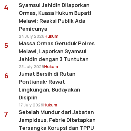
Syamsul Jahidin Dilaporkan
4
Ormas, Kuasa Hukum Bupati
Melawi: Reaksi Publik Ada
Pemicunya
24 July 2026
Hukum
Massa Ormas Geruduk Polres
5
Melawi, Laporkan Syamsul
Jahidin dengan 3 Tuntutan
23 July 2026
Hukum
Jumat Bersih di Rutan
6
Pontianak: Rawat
Lingkungan, Budayakan
Disiplin
17 July 2026
Hukum
Setelah Mundur dari Jabatan
7
Jampidsus, Febrie Ditetapkan
Tersangka Korupsi dan TPPU