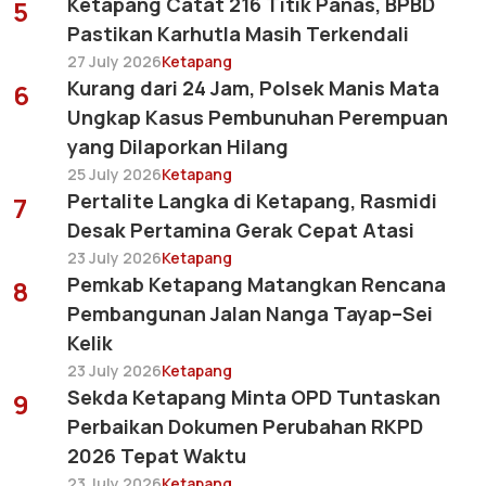
Ketapang Catat 216 Titik Panas, BPBD
5
Pastikan Karhutla Masih Terkendali
27 July 2026
Ketapang
Kurang dari 24 Jam, Polsek Manis Mata
6
Ungkap Kasus Pembunuhan Perempuan
yang Dilaporkan Hilang
25 July 2026
Ketapang
Pertalite Langka di Ketapang, Rasmidi
7
Desak Pertamina Gerak Cepat Atasi
23 July 2026
Ketapang
Pemkab Ketapang Matangkan Rencana
8
Pembangunan Jalan Nanga Tayap–Sei
Kelik
23 July 2026
Ketapang
Sekda Ketapang Minta OPD Tuntaskan
9
Perbaikan Dokumen Perubahan RKPD
2026 Tepat Waktu
23 July 2026
Ketapang