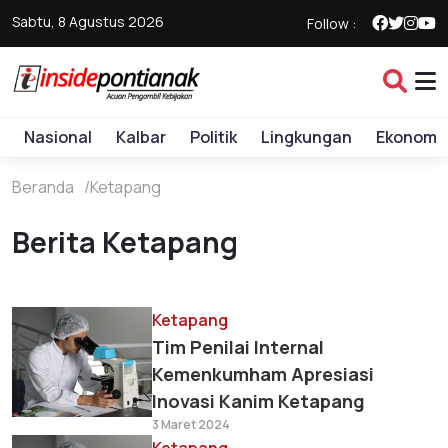
Sabtu, 8 Agustus 2026
Follow :
Nasional
Kalbar
Politik
Lingkungan
Ekonomi
Beranda
Ketapang
Berita Ketapang
Ketapang
Tim Penilai Internal
Kemenkumham Apresiasi
Inovasi Kanim Ketapang
3 Maret 2024