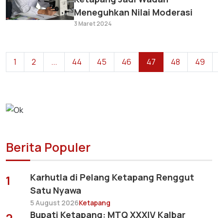
Meneguhkan Nilai Moderasi
3 Maret 2024
1
2
...
44
45
46
47
48
49
Berita Populer
Karhutla di Pelang Ketapang Renggut
1
Satu Nyawa
5 August 2026
Ketapang
Bupati Ketapang: MTQ XXXIV Kalbar
2