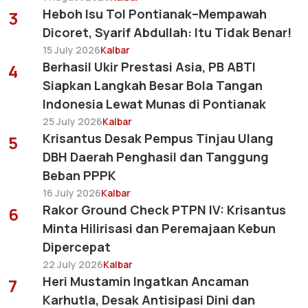
Heboh Isu Tol Pontianak–Mempawah
3
Dicoret, Syarif Abdullah: Itu Tidak Benar!
15 July 2026
Kalbar
Berhasil Ukir Prestasi Asia, PB ABTI
4
Siapkan Langkah Besar Bola Tangan
Indonesia Lewat Munas di Pontianak
25 July 2026
Kalbar
Krisantus Desak Pempus Tinjau Ulang
5
DBH Daerah Penghasil dan Tanggung
Beban PPPK
16 July 2026
Kalbar
Rakor Ground Check PTPN IV: Krisantus
6
Minta Hilirisasi dan Peremajaan Kebun
Dipercepat
22 July 2026
Kalbar
Heri Mustamin Ingatkan Ancaman
7
Karhutla, Desak Antisipasi Dini dan