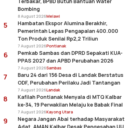
Terbakar, BPBD Butuh Bantuan Water
Bombing
8 August 2026
Melawi
Hambatan Ekspor Alumina Berakhir,
5
Pemerintah Lepas Pengapalan 400.000
Ton Produk Senilai Rp2,2 Triliun
7 August 2026
Pontianak
Pemkab Sambas dan DPRD Sepakati KUA-
6
PPAS 2027 dan APBD Perubahan 2026
7 August 2026
Sambas
Baru 24 dari 156 Desa di Landak Berstatus
7
ODF, Perubahan Perilaku Jadi Tantangan
7 August 2026
Landak
Kafilah Pontianak Menyala di MTQ Kalbar
8
ke-34, 19 Perwakilan Melaju ke Babak Final
7 August 2026
Kayong Utara
Negara Jangan Abai terhadap Masyarakat
9
Adat, AMAN Kalbar Desak Pengesahan UU