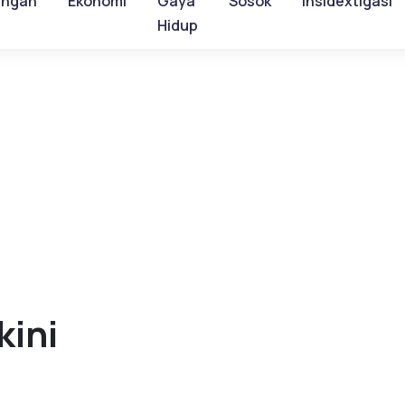
ungan
Ekonomi
Gaya
Sosok
Insidextigasi
Hidup
kini