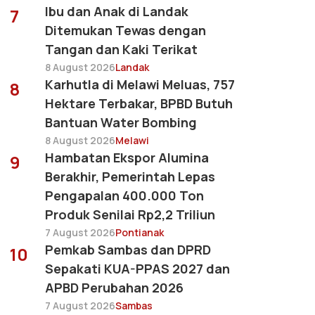
Ibu dan Anak di Landak
7
Ditemukan Tewas dengan
Tangan dan Kaki Terikat
8 August 2026
Landak
Karhutla di Melawi Meluas, 757
8
Hektare Terbakar, BPBD Butuh
Bantuan Water Bombing
8 August 2026
Melawi
Hambatan Ekspor Alumina
9
Berakhir, Pemerintah Lepas
Pengapalan 400.000 Ton
Produk Senilai Rp2,2 Triliun
7 August 2026
Pontianak
Pemkab Sambas dan DPRD
10
Sepakati KUA-PPAS 2027 dan
APBD Perubahan 2026
7 August 2026
Sambas