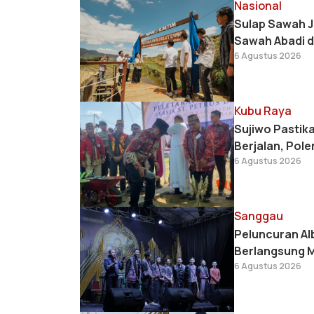
Nasional
Sulap Sawah J
Sawah Abadi d
6 Agustus 2026
Kubu Raya
Sujiwo Pastik
Berjalan, Pol
6 Agustus 2026
Sanggau
Peluncuran Alb
Berlangsung 
6 Agustus 2026