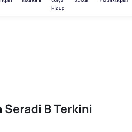
ungan
Ekonomi
Gaya
Sosok
Insidextigasi
Hidup
 Seradi B Terkini