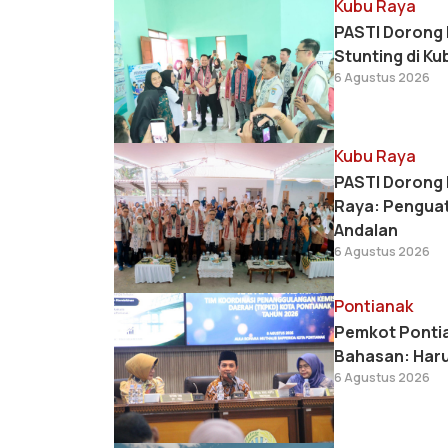
Kubu Raya
PASTI Dorong 
Stunting di Ku
6 Agustus 2026
Kubu Raya
PASTI Dorong 
Raya: Penguat
Andalan
6 Agustus 2026
Pontianak
Pemkot Pontia
Bahasan: Haru
6 Agustus 2026