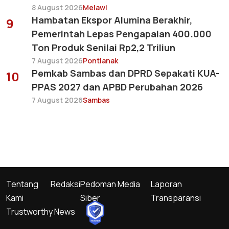
8 August 2026
Melawi
Hambatan Ekspor Alumina Berakhir,
9
Pemerintah Lepas Pengapalan 400.000
Ton Produk Senilai Rp2,2 Triliun
7 August 2026
Pontianak
Pemkab Sambas dan DPRD Sepakati KUA-
10
PPAS 2027 dan APBD Perubahan 2026
7 August 2026
Sambas
Tentang
Redaksi
Pedoman Media
Laporan
Kami
Siber
Transparansi
Trustworthy News