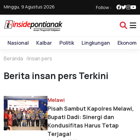
Minggu, 9 Agustus 2026
Follow :
Nasional
Kalbar
Politik
Lingkungan
Ekonomi
Beranda
insan pers
Berita insan pers Terkini
Melawi
Pisah Sambut Kapolres Melawi,
Bupati Dadi: Sinergi dan
Kondusifitas Harus Tetap
Terjaga!