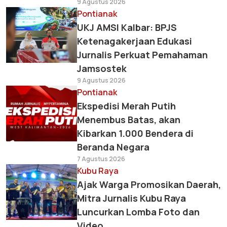
9 Agustus 2026
Pontianak
UKJ AMSI Kalbar: BPJS
Ketenagakerjaan Edukasi
Jurnalis Perkuat Pemahaman
Jamsostek
9 Agustus 2026
Pontianak
Ekspedisi Merah Putih
Menembus Batas, akan
Kibarkan 1.000 Bendera di
Beranda Negara
7 Agustus 2026
Kubu Raya
Ajak Warga Promosikan Daerah,
Mitra Jurnalis Kubu Raya
Luncurkan Lomba Foto dan
Video