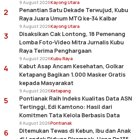
9 August 2026
Kayong Utara
Penantian Satu Dekade Terwujud, Kubu
2
Raya Juara Umum MTQ ke-34 Kalbar
9 August 2026
Kayong Utara
Disaksikan Cak Lontong, 18 Pemenang
3
Lomba Foto-Video Mitra Jurnalis Kubu
Raya Terima Penghargaan
9 August 2026
Kubu Raya
Kabut Asap Ancam Kesehatan, Golkar
4
Ketapang Bagikan 1.000 Masker Gratis
kepada Masyarakat
9 August 2026
Ketapang
Pontianak Raih Indeks Kualitas Data ASN
5
Tertinggi, Edi Kamtono: Hasil dari
Komitmen Tata Kelola Berbasis Data
8 August 2026
Pontianak
Ditemukan Tewas di Kebun, Ibu dan Anak
6