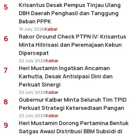
Krisantus Desak Pempus Tinjau Ulang
5
DBH Daerah Penghasil dan Tanggung
Beban PPPK
16 July 2026
Kalbar
Rakor Ground Check PTPN IV: Krisantus
6
Minta Hilirisasi dan Peremajaan Kebun
Dipercepat
22 July 2026
Kalbar
Heri Mustamin Ingatkan Ancaman
7
Karhutla, Desak Antisipasi Dini dan
Perkuat Sinergi
20 July 2026
Kalbar
Gubernur Kalbar Minta Seluruh Tim TPID
8
Perkuat Strategi Ketersediaan Pangan
22 July 2026
Kalbar
Heri Mustamin Dorong Pertamina Bentuk
9
Satgas Awasi Distribusi BBM Subsidi di