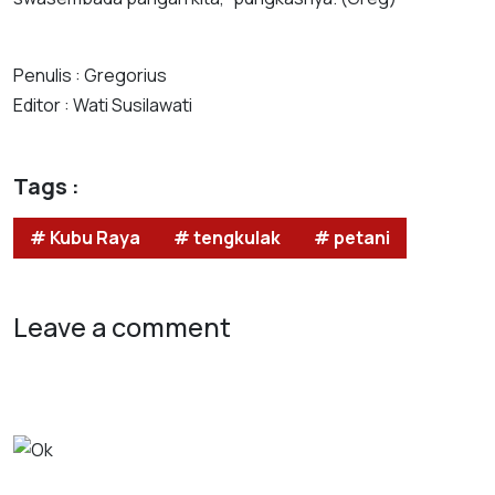
Penulis : Gregorius
Editor : Wati Susilawati
Tags :
# Kubu Raya
# tengkulak
# petani
Leave a comment