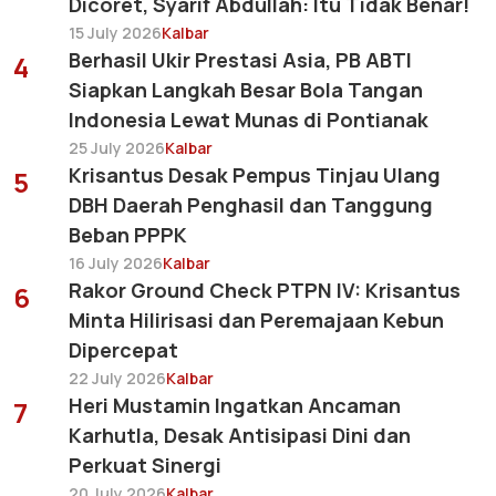
Dicoret, Syarif Abdullah: Itu Tidak Benar!
15 July 2026
Kalbar
Berhasil Ukir Prestasi Asia, PB ABTI
4
Siapkan Langkah Besar Bola Tangan
Indonesia Lewat Munas di Pontianak
25 July 2026
Kalbar
Krisantus Desak Pempus Tinjau Ulang
5
DBH Daerah Penghasil dan Tanggung
Beban PPPK
16 July 2026
Kalbar
Rakor Ground Check PTPN IV: Krisantus
6
Minta Hilirisasi dan Peremajaan Kebun
Dipercepat
22 July 2026
Kalbar
Heri Mustamin Ingatkan Ancaman
7
Karhutla, Desak Antisipasi Dini dan
Perkuat Sinergi
20 July 2026
Kalbar