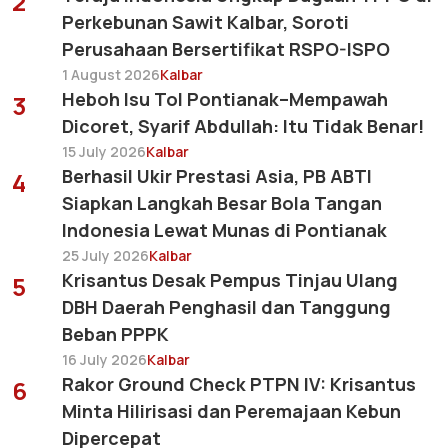
2
Perkebunan Sawit Kalbar, Soroti
Perusahaan Bersertifikat RSPO-ISPO
1 August 2026
Kalbar
Heboh Isu Tol Pontianak–Mempawah
3
Dicoret, Syarif Abdullah: Itu Tidak Benar!
15 July 2026
Kalbar
Berhasil Ukir Prestasi Asia, PB ABTI
4
Siapkan Langkah Besar Bola Tangan
Indonesia Lewat Munas di Pontianak
25 July 2026
Kalbar
Krisantus Desak Pempus Tinjau Ulang
5
DBH Daerah Penghasil dan Tanggung
Beban PPPK
16 July 2026
Kalbar
Rakor Ground Check PTPN IV: Krisantus
6
Minta Hilirisasi dan Peremajaan Kebun
Dipercepat