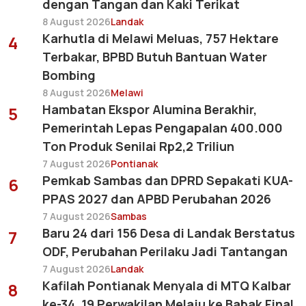
dengan Tangan dan Kaki Terikat
8 August 2026
Landak
Karhutla di Melawi Meluas, 757 Hektare
4
Terbakar, BPBD Butuh Bantuan Water
Bombing
8 August 2026
Melawi
Hambatan Ekspor Alumina Berakhir,
5
Pemerintah Lepas Pengapalan 400.000
Ton Produk Senilai Rp2,2 Triliun
7 August 2026
Pontianak
Pemkab Sambas dan DPRD Sepakati KUA-
6
PPAS 2027 dan APBD Perubahan 2026
7 August 2026
Sambas
Baru 24 dari 156 Desa di Landak Berstatus
7
ODF, Perubahan Perilaku Jadi Tantangan
7 August 2026
Landak
Kafilah Pontianak Menyala di MTQ Kalbar
8
ke-34, 19 Perwakilan Melaju ke Babak Final