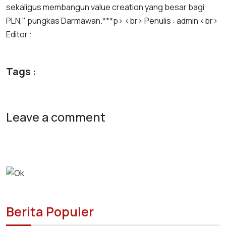
sekaligus
membangun
value
creation
yang
besar
bagi
PLN
,"
pungkas
Darmawan
.***
p
> <
br
>
Penulis
:
admin
<
br
>
Editor
:
Tags :
Leave a comment
Berita Populer