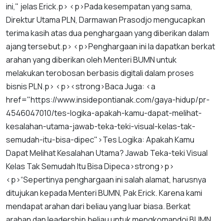
ini
,"
jelas
Erick
.
p
> <
p
>
Pada
kesempatan
yang
sama
,
Direktur
Utama
PLN
,
Darmawan
Prasodjo
mengucapkan
terima
kasih
atas
dua
penghargaan
yang
diberikan
dalam
ajang
tersebut
.
p
> <
p
>
Penghargaan
ini
Ia
dapatkan
berkat
arahan
yang
diberikan
oleh
Menteri
BUMN
untuk
melakukan
terobosan
berbasis
digitali
dalam
proses
bisnis
PLN
.
p
> <
p
><
strong
>
Baca
Juga
: <
a
href
="
https
://
www
.
insidepontianak
.
com
/
gaya
-
hidup
/
pr
-
4546047010
/
tes
-
logika
-
apakah
-
kamu
-
dapat
-
melihat
-
kesalahan
-
utama
-
jawab
-
teka
-
teki
-
visual
-
kelas
-
tak
-
semudah
-
itu
-
bisa
-
dipec
">
Tes
Logika
:
Apakah
Kamu
Dapat
Melihat
Kesalahan
Utama
?
Jawab
Teka
-
teki
Visual
Kelas
Tak
Semudah
Itu
Bisa
Dipec
a
>
strong
>
p
>
<
p
>“
Sepertinya
penghargaan
ini
salah
alamat
,
harusnya
ditujukan
kepada
Menteri
BUMN
,
Pak
Erick
.
Karena
kami
mendapat
arahan
dari
beliau
yang
luar
biasa
.
Berkat
arahan
dan
leadership
beliau
untuk
mengkomandoi
BUMN