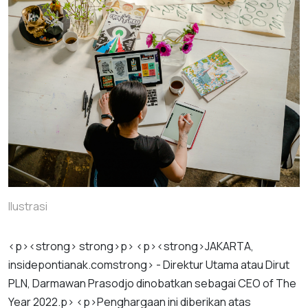
Ilustrasi
<
p
><
strong
>
strong
>
p
> <
p
><
strong
>
JAKARTA
,
insidepontianak
.
com
strong
> -
Direktur
Utama
atau
Dirut
PLN
,
Darmawan
Prasodjo
dinobatkan
sebagai
CEO
of
The
Year
2022
.
p
> <
p
>
Penghargaan
ini
diberikan
atas