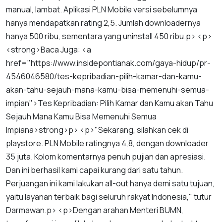
manual
,
lambat
.
Aplikasi
PLN
Mobile
versi
sebelumnya
hanya
mendapatkan
rating
2
,
5
.
Jumlah
downloadernya
hanya
500
ribu
,
sementara
yang
uninstall
450
ribu
.
p
> <
p
>
<
strong
>
Baca
Juga
: <
a
href
="
https
://
www
.
insidepontianak
.
com
/
gaya
-
hidup
/
pr
-
4546046580
/
tes
-
kepribadian
-
pilih
-
kamar
-
dan
-
kamu
-
akan
-
tahu
-
sejauh
-
mana
-
kamu
-
bisa
-
memenuhi
-
semua
-
impian
">
Tes
Kepribadian
:
Pilih
Kamar
dan
Kamu
akan
Tahu
Sejauh
Mana
Kamu
Bisa
Memenuhi
Semua
Impian
a
>
strong
>
p
> <
p
>"
Sekarang
,
silahkan
cek
di
playstore
.
PLN
Mobile
ratingnya
4
,
8
,
dengan
downloader
35
juta
.
Kolom
komentarnya
penuh
pujian
dan
apresiasi
.
Dan
ini
berhasil
kami
capai
kurang
dari
satu
tahun
.
Perjuangan
ini
kami
lakukan
all
-
out
hanya
demi
satu
tujuan
,
yaitu
layanan
terbaik
bagi
seluruh
rakyat
Indonesia
,"
tutur
Darmawan
.
p
> <
p
>
Dengan
arahan
Menteri
BUMN
,