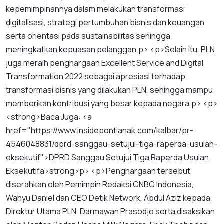
kepemimpinannya
dalam
melakukan
transformasi
digitalisasi
,
strategi
pertumbuhan
bisnis
dan
keuangan
serta
orientasi
pada
sustainabilitas
sehingga
meningkatkan
kepuasan
pelanggan
.
p
> <
p
>
Selain
itu
,
PLN
juga
meraih
penghargaan
Excellent
Service
and
Digital
Transformation
2022
sebagai
apresiasi
terhadap
transformasi
bisnis
yang
dilakukan
PLN
,
sehingga
mampu
memberikan
kontribusi
yang
besar
kepada
negara
.
p
> <
p
>
<
strong
>
Baca
Juga
: <
a
href
="
https
://
www
.
insidepontianak
.
com
/
kalbar
/
pr
-
4546048831
/
dprd
-
sanggau
-
setujui
-
tiga
-
raperda
-
usulan
-
eksekutif
">
DPRD
Sanggau
Setujui
Tiga
Raperda
Usulan
Eksekutif
a
>
strong
>
p
> <
p
>
Penghargaan
tersebut
diserahkan
oleh
Pemimpin
Redaksi
CNBC
Indonesia
,
Wahyu
Daniel
dan
CEO
Detik
Network
,
Abdul
Aziz
kepada
Direktur
Utama
PLN
,
Darmawan
Prasodjo
serta
disaksikan