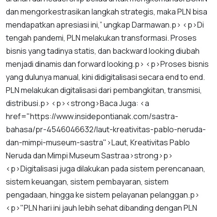
dan
mengorkestrasikan
langkah
strategis
,
maka
PLN
bisa
mendapatkan
apresiasi
ini
,”
ungkap
Darmawan
.
p
> <
p
>
Di
tengah
pandemi
,
PLN
melakukan
transformasi
.
Proses
bisnis
yang
tadinya
statis
,
dan
backward
looking
diubah
menjadi
dinamis
dan
forward
looking
.
p
> <
p
>
Proses
bisnis
yang
dulunya
manual
,
kini
didigitalisasi
secara
end
to
end
.
PLN
melakukan
digitalisasi
dari
pembangkitan
,
transmisi
,
distribusi
.
p
> <
p
><
strong
>
Baca
Juga
: <
a
href
="
https
://
www
.
insidepontianak
.
com
/
sastra
-
bahasa
/
pr
-
4546046632
/
laut
-
kreativitas
-
pablo
-
neruda
-
dan
-
mimpi
-
museum
-
sastra
">
Laut
,
Kreativitas
Pablo
Neruda
dan
Mimpi
Museum
Sastra
a
>
strong
>
p
>
<
p
>
Digitalisasi
juga
dilakukan
pada
sistem
perencanaan
,
sistem
keuangan
,
sistem
pembayaran
,
sistem
pengadaan
,
hingga
ke
sistem
pelayanan
pelanggan
.
p
>
<
p
>"
PLN
hari
ini
jauh
lebih
sehat
dibanding
dengan
PLN