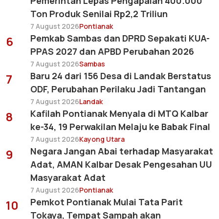
Pemerintah Lepas Pengapalan 400.000
Ton Produk Senilai Rp2,2 Triliun
7 August 2026
Pontianak
Pemkab Sambas dan DPRD Sepakati KUA-
6
PPAS 2027 dan APBD Perubahan 2026
7 August 2026
Sambas
Baru 24 dari 156 Desa di Landak Berstatus
7
ODF, Perubahan Perilaku Jadi Tantangan
7 August 2026
Landak
Kafilah Pontianak Menyala di MTQ Kalbar
8
ke-34, 19 Perwakilan Melaju ke Babak Final
7 August 2026
Kayong Utara
Negara Jangan Abai terhadap Masyarakat
9
Adat, AMAN Kalbar Desak Pengesahan UU
Masyarakat Adat
7 August 2026
Pontianak
Pemkot Pontianak Mulai Tata Parit
10
Tokaya, Tempat Sampah akan