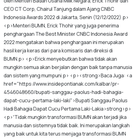
oleh
Menteri
Badan
Usaha
Milik
Negara
,
Erick
Thohir
dan
CEO
CT
Corp
,
Chairul
Tanjung
dalam
Ajang
CNBC
Indonesia
Awards
2022
di
Jakarta
,
Senin
(
12
/
12
/
2022
).
p
>
<
p
>
Menteri
BUMN
,
Erick
Thohir
yang
juga
penerima
penghargaan
The
Best
Minister
CNBC
Indonesia
Award
2022
mengatakan
bahwa
penghargaan
ini
merupakan
hasil
kerja
keras
dari
para
komisaris
dan
direksi
di
BUMN
.
p
> <
p
>
Erick
menyebutkan
bahwa
tidak
akan
mungkin
semua
akan
berjalan
dengan
baik
tanpa
manusia
dan
sistem
yang
mumpuni
.
p
> <
p
><
strong
>
Baca
Juga
: <
a
href
="
https
://
www
.
insidepontianak
.
com
/
kalbar
/
pr
-
4546048660
/
bupati
-
sanggau
-
paolus
-
hadi
-
bahagia
-
dapat
-
cucu
-
pertama
-
laki
-
laki
">
Bupati
Sanggau
Paolus
Hadi
Bahagia
Dapat
Cucu
Pertama
Laki
-
Laki
a
>
strong
>
p
>
<
p
>“
Tidak
mungkin
transformasi
BUMN
akan
terjadi
jika
manusia
dan
sistemnya
tidak
baik
.
Ini
merupakan
langkah
yang
baik
untuk
kita
terus
menjaga
transformasi
BUMN