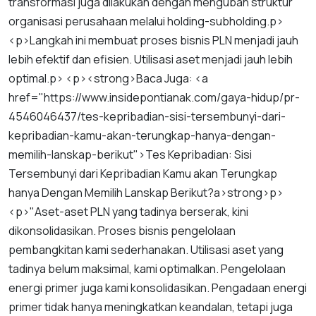
transformasi
juga
dilakukan
dengan
mengubah
struktur
organisasi
perusahaan
melalui
holding
-
subholding
.
p
>
<
p
>
Langkah
ini
membuat
proses
bisnis
PLN
menjadi
jauh
lebih
efektif
dan
efisien
.
Utilisasi
aset
menjadi
jauh
lebih
optimal
.
p
> <
p
><
strong
>
Baca
Juga
: <
a
href
="
https
://
www
.
insidepontianak
.
com
/
gaya
-
hidup
/
pr
-
4546046437
/
tes
-
kepribadian
-
sisi
-
tersembunyi
-
dari
-
kepribadian
-
kamu
-
akan
-
terungkap
-
hanya
-
dengan
-
memilih
-
lanskap
-
berikut
">
Tes
Kepribadian
:
Sisi
Tersembunyi
dari
Kepribadian
Kamu
akan
Terungkap
hanya
Dengan
Memilih
Lanskap
Berikut
?
a
>
strong
>
p
>
<
p
>"
Aset
-
aset
PLN
yang
tadinya
berserak
,
kini
dikonsolidasikan
.
Proses
bisnis
pengelolaan
pembangkitan
kami
sederhanakan
.
Utilisasi
aset
yang
tadinya
belum
maksimal
,
kami
optimalkan
.
Pengelolaan
energi
primer
juga
kami
konsolidasikan
.
Pengadaan
energi
primer
tidak
hanya
meningkatkan
keandalan
,
tetapi
juga