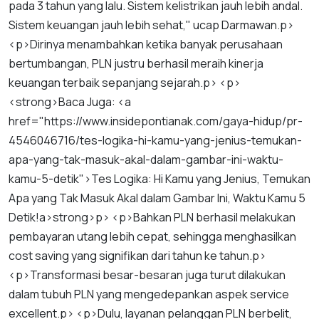
pada
3
tahun
yang
lalu
.
Sistem
kelistrikan
jauh
lebih
andal
.
Sistem
keuangan
jauh
lebih
sehat
,"
ucap
Darmawan
.
p
>
<
p
>
Dirinya
menambahkan
ketika
banyak
perusahaan
bertumbangan
,
PLN
justru
berhasil
meraih
kinerja
keuangan
terbaik
sepanjang
sejarah
.
p
> <
p
>
<
strong
>
Baca
Juga
: <
a
href
="
https
://
www
.
insidepontianak
.
com
/
gaya
-
hidup
/
pr
-
4546046716
/
tes
-
logika
-
hi
-
kamu
-
yang
-
jenius
-
temukan
-
apa
-
yang
-
tak
-
masuk
-
akal
-
dalam
-
gambar
-
ini
-
waktu
-
kamu
-
5
-
detik
">
Tes
Logika
:
Hi
Kamu
yang
Jenius
,
Temukan
Apa
yang
Tak
Masuk
Akal
dalam
Gambar
Ini
,
Waktu
Kamu
5
Detik
!
a
>
strong
>
p
> <
p
>
Bahkan
PLN
berhasil
melakukan
pembayaran
utang
lebih
cepat
,
sehingga
menghasilkan
cost
saving
yang
signifikan
dari
tahun
ke
tahun
.
p
>
<
p
>
Transformasi
besar
-
besaran
juga
turut
dilakukan
dalam
tubuh
PLN
yang
mengedepankan
aspek
service
excellent
.
p
> <
p
>
Dulu
,
layanan
pelanggan
PLN
berbelit
,