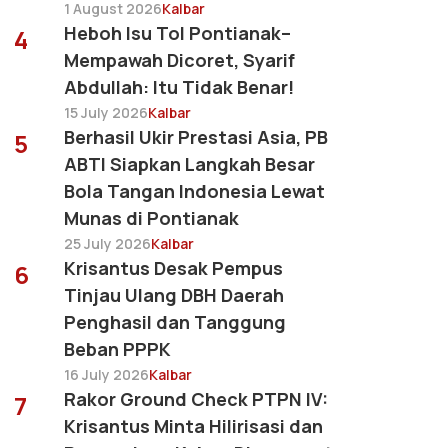
1 August 2026
Kalbar
Heboh Isu Tol Pontianak–
4
Mempawah Dicoret, Syarif
Abdullah: Itu Tidak Benar!
15 July 2026
Kalbar
Berhasil Ukir Prestasi Asia, PB
5
ABTI Siapkan Langkah Besar
Bola Tangan Indonesia Lewat
Munas di Pontianak
25 July 2026
Kalbar
Krisantus Desak Pempus
6
Tinjau Ulang DBH Daerah
Penghasil dan Tanggung
Beban PPPK
16 July 2026
Kalbar
Rakor Ground Check PTPN IV:
7
Krisantus Minta Hilirisasi dan