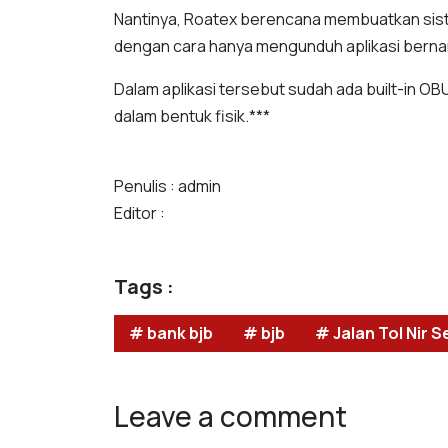
Nantinya, Roatex berencana membuatkan sis
dengan cara hanya mengunduh aplikasi bern
Dalam aplikasi tersebut sudah ada built-in OB
dalam bentuk fisik.***
Penulis : admin
Editor :
Tags :
# bank bjb
# bjb
# Jalan Tol Nir 
Leave a comment