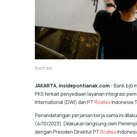
Ilustrasi
JAKARTA, insidepontianak.com
- Bank bjb 
PKS terkait penyediaan layanan integrasi pem
International (DWI) dan PT
Roatex
Indonesia T
Penandatangan perjanian kerja sama ini dila
(4/10/2023). Dilakukan langsung oleh Pemimpin
dengan Presiden Direktur PT
Roatex
Indonesia