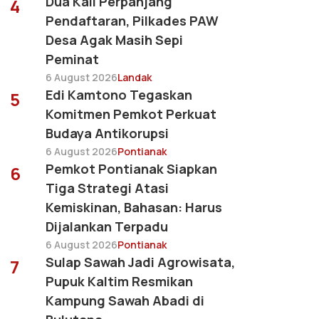
Dua Kali Perpanjang
4
Pendaftaran, Pilkades PAW
Desa Agak Masih Sepi
Peminat
6 August 2026
Landak
Edi Kamtono Tegaskan
5
Komitmen Pemkot Perkuat
Budaya Antikorupsi
6 August 2026
Pontianak
Pemkot Pontianak Siapkan
6
Tiga Strategi Atasi
Kemiskinan, Bahasan: Harus
Dijalankan Terpadu
6 August 2026
Pontianak
Sulap Sawah Jadi Agrowisata,
7
Pupuk Kaltim Resmikan
Kampung Sawah Abadi di