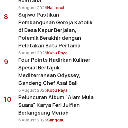
Bulutana
6 August 2026
Nasional
Sujiwo Pastikan
8
Pembangunan Gereja Katolik
di Desa Kapur Berjalan,
Polemik Berakhir dengan
Peletakan Batu Pertama
6 August 2026
Kubu Raya
Four Points Hadirkan Kuliner
9
Spesial Bertajuk
Mediterranean Odyssey,
Gandeng Chef Asal Bali
6 August 2026
Kubu Raya
Peluncuran Album "Alam Mula
10
Suara" Karya Feri Julfian
Berlangsung Meriah
6 August 2026
Sanggau