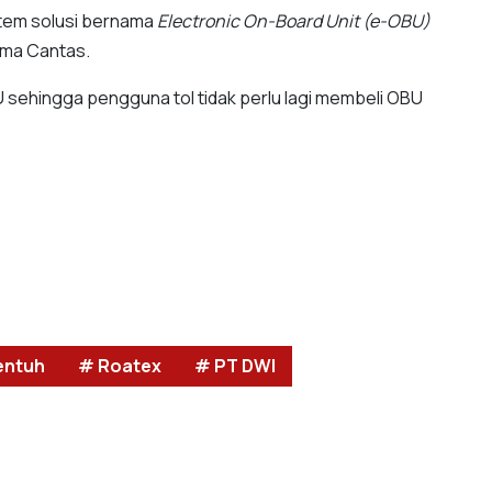
tem solusi bernama
Electronic On-Board Unit (e-OBU)
ama Cantas.
U sehingga pengguna tol tidak perlu lagi membeli OBU
Sentuh
# Roatex
# PT DWI