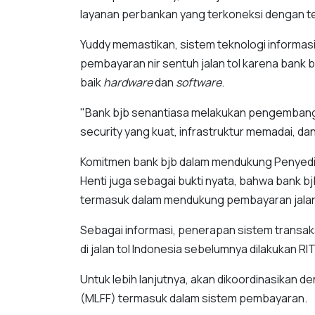
layanan perbankan yang terkoneksi dengan tek
Yuddy memastikan, sistem teknologi informa
pembayaran nir sentuh jalan tol karena bank b
baik
hardware
dan
software
.
"Bank bjb senantiasa melakukan pengembang
security yang kuat, infrastruktur memadai, da
Komitmen bank bjb dalam mendukung Penyedia
Henti juga sebagai bukti nyata, bahwa bank bjb
termasuk dalam mendukung pembayaran jalan t
Sebagai informasi, penerapan sistem transaks
di jalan tol Indonesia sebelumnya dilakukan 
Untuk lebih lanjutnya, akan dikoordinasikan d
(MLFF) termasuk dalam sistem pembayaran.