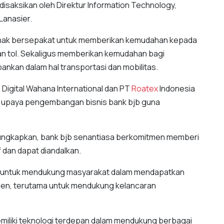
 disaksikan oleh Direktur Information Technology,
Lanasier.
pihak bersepakat untuk memberikan kemudahan kepada
n tol. Sekaligus memberikan kemudahan bagi
kan dalam hal transportasi dan mobilitas.
 Digital Wahana International dan PT
Roatex
Indonesia
an upaya pengembangan bisnis bank bjb guna
gungkapkan, bank bjb senantiasa berkomitmen memberi
f dan dapat diandalkan.
an untuk mendukung masyarakat dalam mendapatkan
ien, terutama untuk mendukung kelancaran
emiliki teknologi terdepan dalam mendukung berbagai