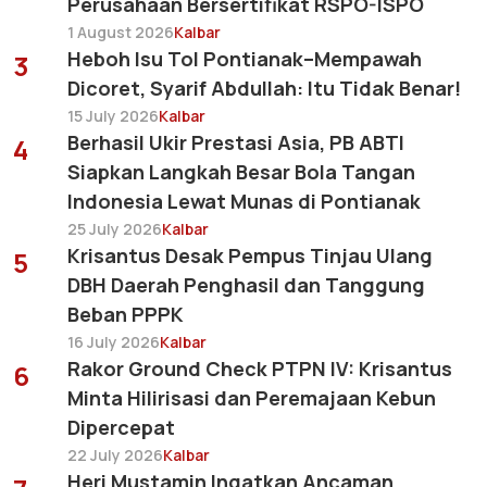
Perusahaan Bersertifikat RSPO-ISPO
1 August 2026
Kalbar
Heboh Isu Tol Pontianak–Mempawah
3
Dicoret, Syarif Abdullah: Itu Tidak Benar!
15 July 2026
Kalbar
Berhasil Ukir Prestasi Asia, PB ABTI
4
Siapkan Langkah Besar Bola Tangan
Indonesia Lewat Munas di Pontianak
25 July 2026
Kalbar
Krisantus Desak Pempus Tinjau Ulang
5
DBH Daerah Penghasil dan Tanggung
Beban PPPK
16 July 2026
Kalbar
Rakor Ground Check PTPN IV: Krisantus
6
Minta Hilirisasi dan Peremajaan Kebun
Dipercepat
22 July 2026
Kalbar
Heri Mustamin Ingatkan Ancaman