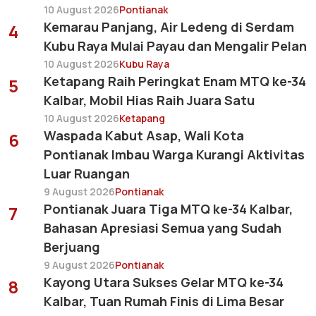
10 August 2026
Pontianak
Kemarau Panjang, Air Ledeng di Serdam
4
Kubu Raya Mulai Payau dan Mengalir Pelan
10 August 2026
Kubu Raya
Ketapang Raih Peringkat Enam MTQ ke-34
5
Kalbar, Mobil Hias Raih Juara Satu
10 August 2026
Ketapang
Waspada Kabut Asap, Wali Kota
6
Pontianak Imbau Warga Kurangi Aktivitas
Luar Ruangan
9 August 2026
Pontianak
Pontianak Juara Tiga MTQ ke-34 Kalbar,
7
Bahasan Apresiasi Semua yang Sudah
Berjuang
9 August 2026
Pontianak
Kayong Utara Sukses Gelar MTQ ke-34
8
Kalbar, Tuan Rumah Finis di Lima Besar