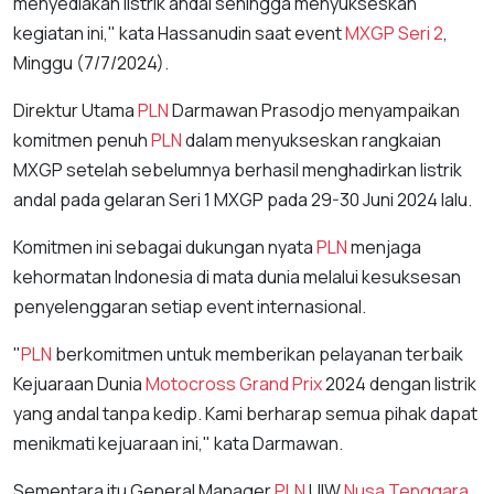
menyediakan listrik andal sehingga menyukseskan
kegiatan ini," kata Hassanudin saat event
MXGP Seri 2
,
Minggu (7/7/2024).
Direktur Utama
PLN
Darmawan Prasodjo menyampaikan
komitmen penuh
PLN
dalam menyukseskan rangkaian
MXGP setelah sebelumnya berhasil menghadirkan listrik
andal pada gelaran Seri 1 MXGP pada 29-30 Juni 2024 lalu.
Komitmen ini sebagai dukungan nyata
PLN
menjaga
kehormatan Indonesia di mata dunia melalui kesuksesan
penyelenggaran setiap event internasional.
"
PLN
berkomitmen untuk memberikan pelayanan terbaik
Kejuaraan Dunia
Motocross Grand Prix
2024 dengan listrik
yang andal tanpa kedip. Kami berharap semua pihak dapat
menikmati kejuaraan ini," kata Darmawan.
Sementara itu General Manager
PLN
UIW
Nusa Tenggara