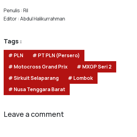
Penulis : Ril
Editor : Abdul Halikurrahman
Tags :
# PLN
# PT PLN (Persero)
# Motocross Grand Prix
# MXGP Seri 2
# Sirkuit Selaparang
# Lombok
# Nusa Tenggara Barat
Leave a comment