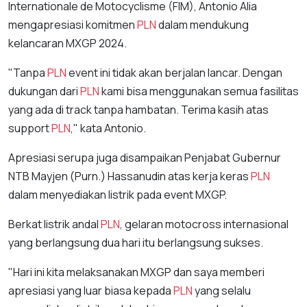
Internationale de Motocyclisme (FIM), Antonio Alia
mengapresiasi komitmen
PLN
dalam mendukung
kelancaran MXGP 2024.
"Tanpa
PLN
event ini tidak akan berjalan lancar. Dengan
dukungan dari
PLN
kami bisa menggunakan semua fasilitas
yang ada di track tanpa hambatan. Terima kasih atas
support
PLN
," kata Antonio.
Apresiasi serupa juga disampaikan Penjabat Gubernur
NTB Mayjen (Purn.) Hassanudin atas kerja keras
PLN
dalam menyediakan listrik pada event MXGP.
Berkat listrik andal
PLN
, gelaran motocross internasional
yang berlangsung dua hari itu berlangsung sukses.
"Hari ini kita melaksanakan MXGP dan saya memberi
apresiasi yang luar biasa kepada
PLN
yang selalu