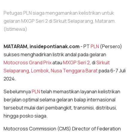
Petugas PLN siaga mengamankan kelistrikan untuk
gelaran MXGP Seri 2 di Sirkuit Selaparang, Mataram.
(Istimewa)
MATARAM, insidepontianak.com
- PT
PLN
(Persero)
sukses menghadirkan listrik andal pada gelaran
Motocross Grand Prix
atau
MXGP Seri 2
, di
Sirkuit
Selaparang
,
Lombok
,
Nusa Tenggara Barat
pada 6-7 Juli
2024.
Sebelumnya
PLN
telah memastikan layanan kelistrikan
berjalan optimal selama gelaran balap internasional
tersebut mulai dari pembangkit, transmisi, distribusi,
hingga posko siaga.
Motocross Commission (CMS) Director of Federation