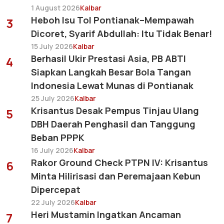
1 August 2026
Kalbar
Heboh Isu Tol Pontianak–Mempawah
3
Dicoret, Syarif Abdullah: Itu Tidak Benar!
15 July 2026
Kalbar
Berhasil Ukir Prestasi Asia, PB ABTI
4
Siapkan Langkah Besar Bola Tangan
Indonesia Lewat Munas di Pontianak
25 July 2026
Kalbar
Krisantus Desak Pempus Tinjau Ulang
5
DBH Daerah Penghasil dan Tanggung
Beban PPPK
16 July 2026
Kalbar
Rakor Ground Check PTPN IV: Krisantus
6
Minta Hilirisasi dan Peremajaan Kebun
Dipercepat
22 July 2026
Kalbar
Heri Mustamin Ingatkan Ancaman
7