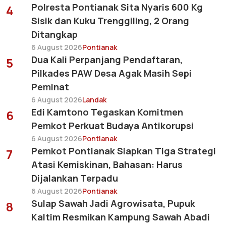
Polresta Pontianak Sita Nyaris 600 Kg
4
Sisik dan Kuku Trenggiling, 2 Orang
Ditangkap
6 August 2026
Pontianak
Dua Kali Perpanjang Pendaftaran,
5
Pilkades PAW Desa Agak Masih Sepi
Peminat
6 August 2026
Landak
Edi Kamtono Tegaskan Komitmen
6
Pemkot Perkuat Budaya Antikorupsi
6 August 2026
Pontianak
Pemkot Pontianak Siapkan Tiga Strategi
7
Atasi Kemiskinan, Bahasan: Harus
Dijalankan Terpadu
6 August 2026
Pontianak
Sulap Sawah Jadi Agrowisata, Pupuk
8
Kaltim Resmikan Kampung Sawah Abadi