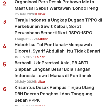
Organisasi Pers Desak Prabowo Minta
2
Maaf usai Sebut Wartawan ‘Londo Ireng’
25 July 2026
Kalbar
Teraju Indonesia Ungkap Dugaan TPPO di
3
Perkebunan Sawit Kalbar, Soroti
Perusahaan Bersertifikat RSPO-ISPO
1 August 2026
Kalbar
Heboh Isu Tol Pontianak–Mempawah
4
Dicoret, Syarif Abdullah: Itu Tidak Benar!
15 July 2026
Kalbar
Berhasil Ukir Prestasi Asia, PB ABTI
5
Siapkan Langkah Besar Bola Tangan
Indonesia Lewat Munas di Pontianak
25 July 2026
Kalbar
Krisantus Desak Pempus Tinjau Ulang
6
DBH Daerah Penghasil dan Tanggung
Beban PPPK