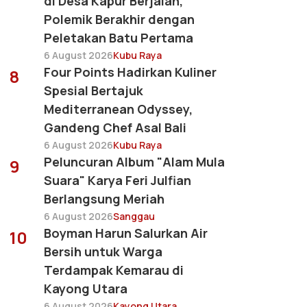
di Desa Kapur Berjalan,
Polemik Berakhir dengan
Peletakan Batu Pertama
6 August 2026
Kubu Raya
Four Points Hadirkan Kuliner
8
Spesial Bertajuk
Mediterranean Odyssey,
Gandeng Chef Asal Bali
6 August 2026
Kubu Raya
Peluncuran Album "Alam Mula
9
Suara" Karya Feri Julfian
Berlangsung Meriah
6 August 2026
Sanggau
Boyman Harun Salurkan Air
10
Bersih untuk Warga
Terdampak Kemarau di
Kayong Utara
6 August 2026
Kayong Utara