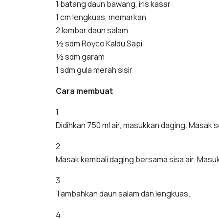
1 batang daun bawang, iris kasar
1 cm lengkuas, memarkan
2 lembar daun salam
½ sdm Royco Kaldu Sapi
½ sdm garam
1 sdm gula merah sisir
Cara membuat
1
Didihkan 750 ml air, masukkan daging. Masak s
2
Masak kembali daging bersama sisa air. Mas
3
Tambahkan daun salam dan lengkuas.
4