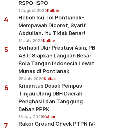
RSPO-ISPO
1 August 2026
Kalbar
Heboh Isu Tol Pontianak–
4
Mempawah Dicoret, Syarif
Abdullah: Itu Tidak Benar!
15 July 2026
Kalbar
Berhasil Ukir Prestasi Asia, PB
5
ABTI Siapkan Langkah Besar
Bola Tangan Indonesia Lewat
Munas di Pontianak
25 July 2026
Kalbar
Krisantus Desak Pempus
6
Tinjau Ulang DBH Daerah
Penghasil dan Tanggung
Beban PPPK
16 July 2026
Kalbar
Rakor Ground Check PTPN IV:
7