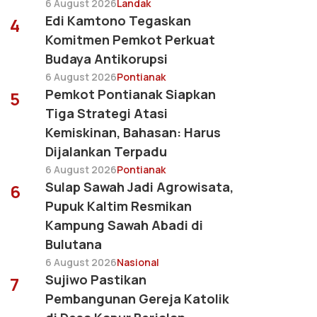
6 August 2026
Landak
Edi Kamtono Tegaskan
4
Komitmen Pemkot Perkuat
Budaya Antikorupsi
6 August 2026
Pontianak
Pemkot Pontianak Siapkan
5
Tiga Strategi Atasi
Kemiskinan, Bahasan: Harus
Dijalankan Terpadu
6 August 2026
Pontianak
Sulap Sawah Jadi Agrowisata,
6
Pupuk Kaltim Resmikan
Kampung Sawah Abadi di
Bulutana
6 August 2026
Nasional
Sujiwo Pastikan
7
Pembangunan Gereja Katolik