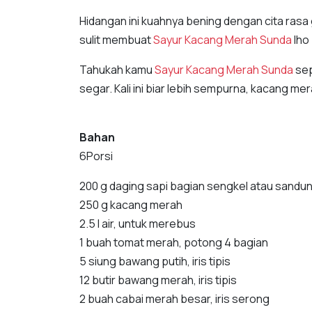
Hidangan ini kuahnya bening dengan cita rasa 
sulit membuat
Sayur Kacang Merah Sunda
lho
Tahukah kamu
Sayur Kacang Merah Sunda
sep
segar. Kali ini biar lebih sempurna, kacang m
Bahan
6Porsi
200 g daging sapi bagian sengkel atau sandun
250 g kacang merah
2.5 l air, untuk merebus
1 buah tomat merah, potong 4 bagian
5 siung bawang putih, iris tipis
12 butir bawang merah, iris tipis
2 buah cabai merah besar, iris serong