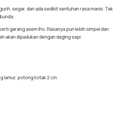
gurih, segar, dan ada sedikit sentuhan rasa manis. Tak
 bunda.
erti garang asem lho. Rasanya pun lebih simpel dan
erah akan dipadukan dengan daging sapi.
g lamur, potong kotak 2 cm