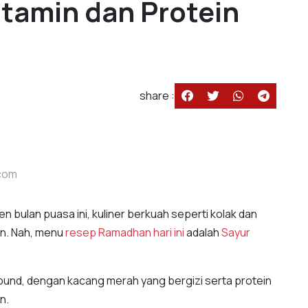
tamin dan Protein
share :
.com
n bulan puasa ini, kuliner berkuah seperti kolak dan
an. Nah, menu
resep Ramadhan hari ini
adalah
Sayur
aa bund, dengan kacang merah yang bergizi serta protein
an.