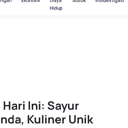
ungan
Ekonomi
Gaya
Sosok
Insidextigasi
Hidup
ari Ini: Sayur
da, Kuliner Unik