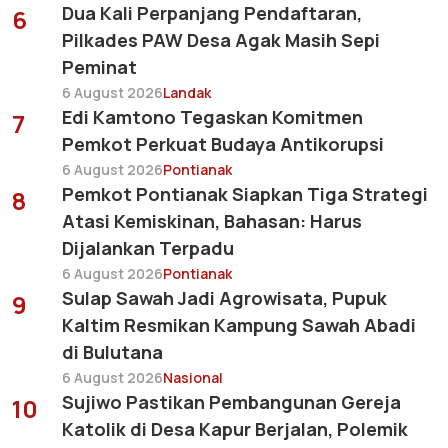
Dua Kali Perpanjang Pendaftaran,
6
Pilkades PAW Desa Agak Masih Sepi
Peminat
6 August 2026
Landak
Edi Kamtono Tegaskan Komitmen
7
Pemkot Perkuat Budaya Antikorupsi
6 August 2026
Pontianak
Pemkot Pontianak Siapkan Tiga Strategi
8
Atasi Kemiskinan, Bahasan: Harus
Dijalankan Terpadu
6 August 2026
Pontianak
Sulap Sawah Jadi Agrowisata, Pupuk
9
Kaltim Resmikan Kampung Sawah Abadi
di Bulutana
6 August 2026
Nasional
Sujiwo Pastikan Pembangunan Gereja
10
Katolik di Desa Kapur Berjalan, Polemik