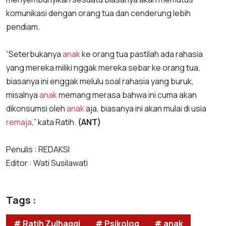
komunikasi dengan orang tua dan cenderung lebih
pendiam.
“Seterbukanya
anak
ke orang tua pastilah ada rahasia
yang mereka miliki nggak mereka sebar ke orang tua,
biasanya ini enggak melulu soal rahasia yang buruk,
misalnya
anak
memang merasa bahwa ini cuma akan
dikonsumsi oleh
anak
aja, biasanya ini akan mulai di usia
remaja
,” kata Ratih.
(ANT)
Penulis : REDAKSI
Editor : Wati Susilawati
Tags :
# Ratih Zulhaqqi
# Psikolog
# anak