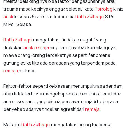
melatarbelakanginya bisa faktor pengasuhannya atau
trauma masa kecilnya enggak selesai,” kata
Psikolog
klinis
anak
lulusan Universitas Indonesia
Ratih Zulhaqqi
S.Psi
M.Psi, Selasa.
Ratih Zulhaqqi
mengatakan, tindakan negatif yang
dilakukan
anak
remaja
hingga menyebabkan hilangnya
nyawa orang-orang terdekatnya seperti fenomena
gunung es ketika ada perasaan yang terpendam pada
remaja
meluap.
Faktor-faktor seperti kebiasaan menumpuk rasa dendam
atau tidak terbiasa mengekspresikan emosi karena tidak
ada seseorang yang bisa ia percaya menjadi beberapa
penyebab adanya tindakan agresif dari
remaja
.
Maka itu
Ratih Zulhaqqi
mengatakan orang tua perlu