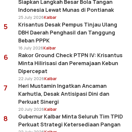
Siapkan Langkah Besar Bola Tangan
Indonesia Lewat Munas di Pontianak
25 July 2026
Kalbar
Krisantus Desak Pempus Tinjau Ulang
5
DBH Daerah Penghasil dan Tanggung
Beban PPPK
16 July 2026
Kalbar
Rakor Ground Check PTPN IV: Krisantus
6
Minta Hilirisasi dan Peremajaan Kebun
Dipercepat
22 July 2026
Kalbar
Heri Mustamin Ingatkan Ancaman
7
Karhutla, Desak Antisipasi Dini dan
Perkuat Sinergi
20 July 2026
Kalbar
Gubernur Kalbar Minta Seluruh Tim TPID
8
Perkuat Strategi Ketersediaan Pangan
22 July 2026
Kalbar