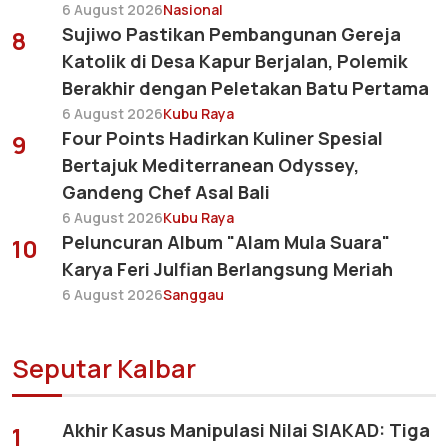
6 August 2026
Nasional
Sujiwo Pastikan Pembangunan Gereja
8
Katolik di Desa Kapur Berjalan, Polemik
Berakhir dengan Peletakan Batu Pertama
6 August 2026
Kubu Raya
Four Points Hadirkan Kuliner Spesial
9
Bertajuk Mediterranean Odyssey,
Gandeng Chef Asal Bali
6 August 2026
Kubu Raya
Peluncuran Album "Alam Mula Suara"
10
Karya Feri Julfian Berlangsung Meriah
6 August 2026
Sanggau
Seputar Kalbar
Akhir Kasus Manipulasi Nilai SIAKAD: Tiga
1