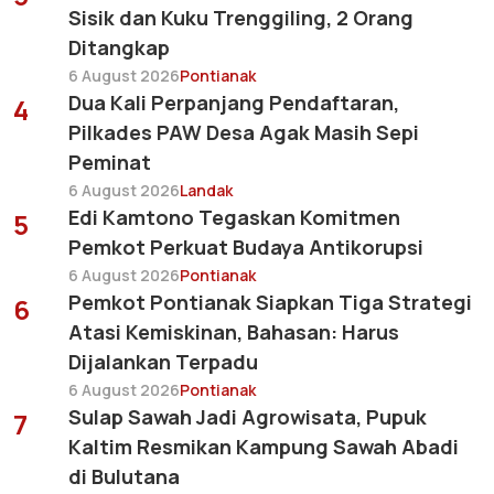
Sisik dan Kuku Trenggiling, 2 Orang
Ditangkap
6 August 2026
Pontianak
Dua Kali Perpanjang Pendaftaran,
4
Pilkades PAW Desa Agak Masih Sepi
Peminat
6 August 2026
Landak
Edi Kamtono Tegaskan Komitmen
5
Pemkot Perkuat Budaya Antikorupsi
6 August 2026
Pontianak
Pemkot Pontianak Siapkan Tiga Strategi
6
Atasi Kemiskinan, Bahasan: Harus
Dijalankan Terpadu
6 August 2026
Pontianak
Sulap Sawah Jadi Agrowisata, Pupuk
7
Kaltim Resmikan Kampung Sawah Abadi
di Bulutana