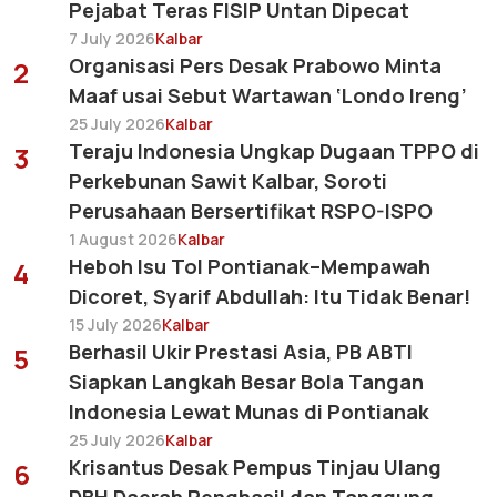
Pejabat Teras FISIP Untan Dipecat
7 July 2026
Kalbar
Organisasi Pers Desak Prabowo Minta
2
Maaf usai Sebut Wartawan ‘Londo Ireng’
25 July 2026
Kalbar
Teraju Indonesia Ungkap Dugaan TPPO di
3
Perkebunan Sawit Kalbar, Soroti
Perusahaan Bersertifikat RSPO-ISPO
1 August 2026
Kalbar
Heboh Isu Tol Pontianak–Mempawah
4
Dicoret, Syarif Abdullah: Itu Tidak Benar!
15 July 2026
Kalbar
Berhasil Ukir Prestasi Asia, PB ABTI
5
Siapkan Langkah Besar Bola Tangan
Indonesia Lewat Munas di Pontianak
25 July 2026
Kalbar
Krisantus Desak Pempus Tinjau Ulang
6