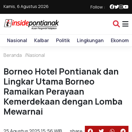
Kamis, 6 Agustus 2026
Follow :
Nasional
Kalbar
Politik
Lingkungan
Ekonomi
Beranda
Nasional
Borneo Hotel Pontianak dan
Lingkar Utama Borneo
Ramaikan Perayaan
Kemerdekaan dengan Lomba
Mewarnai
25 Agustus 2025 15:56 WIB
share :