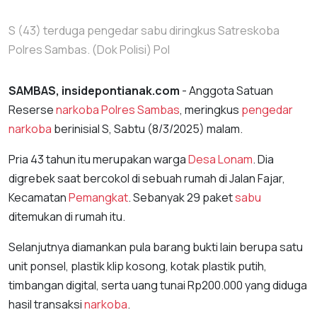
S (43) terduga pengedar sabu diringkus Satreskoba
Polres Sambas. (Dok Polisi) Pol
SAMBAS, insidepontianak.com
- Anggota Satuan
Reserse
narkoba
Polres Sambas
, meringkus
pengedar
narkoba
berinisial S, Sabtu (8/3/2025) malam.
Pria 43 tahun itu merupakan warga
Desa Lonam
. Dia
digrebek saat bercokol di sebuah rumah di Jalan Fajar,
Kecamatan
Pemangkat
. Sebanyak 29 paket
sabu
ditemukan di rumah itu.
Selanjutnya diamankan pula barang bukti lain berupa satu
unit ponsel, plastik klip kosong, kotak plastik putih,
timbangan digital, serta uang tunai Rp200.000 yang diduga
hasil transaksi
narkoba
.