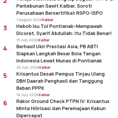
2
Perkebunan Sawit Kalbar, Soroti
Perusahaan Bersertifikat RSPO-ISPO
1 August 2026
Kalbar
Heboh Isu Tol Pontianak–Mempawah
3
Dicoret, Syarif Abdullah: Itu Tidak Benar!
15 July 2026
Kalbar
Berhasil Ukir Prestasi Asia, PB ABTI
4
Siapkan Langkah Besar Bola Tangan
Indonesia Lewat Munas di Pontianak
25 July 2026
Kalbar
Krisantus Desak Pempus Tinjau Ulang
5
DBH Daerah Penghasil dan Tanggung
Beban PPPK
16 July 2026
Kalbar
Rakor Ground Check PTPN IV: Krisantus
6
Minta Hilirisasi dan Peremajaan Kebun
Dipercepat