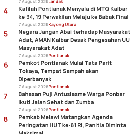
7 August 2026
Landak
Kafilah Pontianak Menyala di MTQ Kalbar
4
ke-34, 19 Perwakilan Melaju ke Babak Final
7 August 2026
Kayong Utara
Negara Jangan Abai terhadap Masyarakat
5
Adat, AMAN Kalbar Desak Pengesahan UU
Masyarakat Adat
7 August 2026
Pontianak
Pemkot Pontianak Mulai Tata Parit
6
Tokaya, Tempat Sampah akan
Diperbanyak
7 August 2026
Pontianak
Bahasan Puji Antusiasme Warga Ponbar
7
Ikuti Jalan Sehat dan Zumba
7 August 2026
Pontianak
Pemkab Melawi Matangkan Agenda
8
Peringatan HUT ke-81 RI, Panitia Diminta
Maksimal