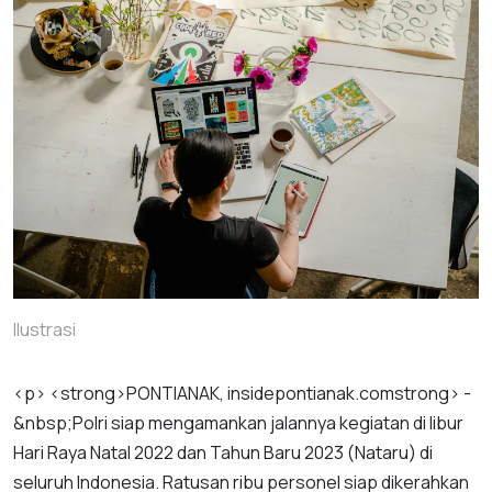
Ilustrasi
<
p
>
<
strong
>
PONTIANAK
,
insidepontianak
.
com
strong
> -
&
nbsp
;
Polri
siap
mengamankan
jalannya
kegiatan
di
libur
Hari
Raya
Natal
2022
dan
Tahun
Baru
2023
(
Nataru
)
di
seluruh
Indonesia
.
Ratusan
ribu
personel
siap
dikerahkan