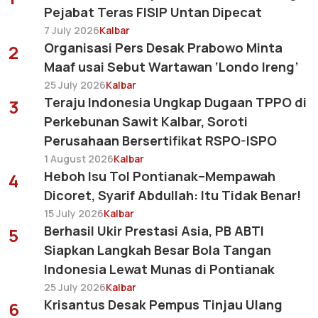
Pejabat Teras FISIP Untan Dipecat
7 July 2026
Kalbar
Organisasi Pers Desak Prabowo Minta
2
Maaf usai Sebut Wartawan ‘Londo Ireng’
25 July 2026
Kalbar
Teraju Indonesia Ungkap Dugaan TPPO di
3
Perkebunan Sawit Kalbar, Soroti
Perusahaan Bersertifikat RSPO-ISPO
1 August 2026
Kalbar
Heboh Isu Tol Pontianak–Mempawah
4
Dicoret, Syarif Abdullah: Itu Tidak Benar!
15 July 2026
Kalbar
Berhasil Ukir Prestasi Asia, PB ABTI
5
Siapkan Langkah Besar Bola Tangan
Indonesia Lewat Munas di Pontianak
25 July 2026
Kalbar
Krisantus Desak Pempus Tinjau Ulang
6