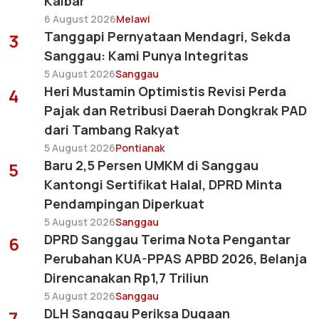
Kalbar
6 August 2026
Melawi
Tanggapi Pernyataan Mendagri, Sekda
3
Sanggau: Kami Punya Integritas
5 August 2026
Sanggau
Heri Mustamin Optimistis Revisi Perda
4
Pajak dan Retribusi Daerah Dongkrak PAD
dari Tambang Rakyat
5 August 2026
Pontianak
Baru 2,5 Persen UMKM di Sanggau
5
Kantongi Sertifikat Halal, DPRD Minta
Pendampingan Diperkuat
5 August 2026
Sanggau
DPRD Sanggau Terima Nota Pengantar
6
Perubahan KUA-PPAS APBD 2026, Belanja
Direncanakan Rp1,7 Triliun
5 August 2026
Sanggau
DLH Sanggau Periksa Dugaan
7