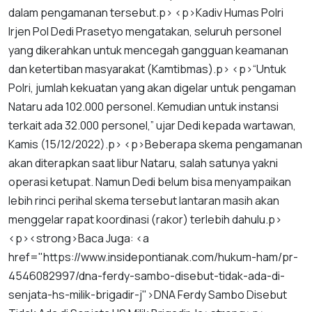
dalam
pengamanan
tersebut
.
p
> <
p
>
Kadiv
Humas
Polri
Irjen
Pol
Dedi
Prasetyo
mengatakan
,
seluruh
personel
yang
dikerahkan
untuk
mencegah
gangguan
keamanan
dan
ketertiban
masyarakat
(
Kamtibmas
).
p
> <
p
>“
Untuk
Polri
,
jumlah
kekuatan
yang
akan
digelar
untuk
pengaman
Nataru
ada
102
.
000
personel
.
Kemudian
untuk
instansi
terkait
ada
32
.
000
personel
,”
ujar
Dedi
kepada
wartawan
,
Kamis
(
15
/
12
/
2022
).
p
> <
p
>
Beberapa
skema
pengamanan
akan
diterapkan
saat
libur
Nataru
,
salah
satunya
yakni
operasi
ketupat
.
Namun
Dedi
belum
bisa
menyampaikan
lebih
rinci
perihal
skema
tersebut
lantaran
masih
akan
menggelar
rapat
koordinasi
(
rakor
)
terlebih
dahulu
.
p
>
<
p
><
strong
>
Baca
Juga
: <
a
href
="
https
://
www
.
insidepontianak
.
com
/
hukum
-
ham
/
pr
-
4546082997
/
dna
-
ferdy
-
sambo
-
disebut
-
tidak
-
ada
-
di
-
senjata
-
hs
-
milik
-
brigadir
-
j
">
DNA
Ferdy
Sambo
Disebut