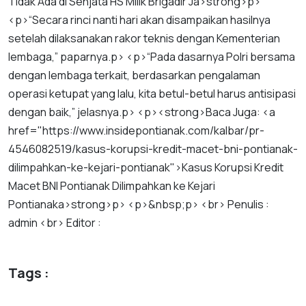
Tidak
Ada
di
Senjata
HS
Milik
Brigadir
J
a
>
strong
>
p
>
<
p
>“
Secara
rinci
nanti
hari
akan
disampaikan
hasilnya
setelah
dilaksanakan
rakor
teknis
dengan
Kementerian
lembaga
,”
paparnya
.
p
> <
p
>“
Pada
dasarnya
Polri
bersama
dengan
lembaga
terkait
,
berdasarkan
pengalaman
operasi
ketupat
yang
lalu
,
kita
betul
-
betul
harus
antisipasi
dengan
baik
,”
jelasnya
.
p
> <
p
><
strong
>
Baca
Juga
: <
a
href
="
https
://
www
.
insidepontianak
.
com
/
kalbar
/
pr
-
4546082519
/
kasus
-
korupsi
-
kredit
-
macet
-
bni
-
pontianak
-
dilimpahkan
-
ke
-
kejari
-
pontianak
">
Kasus
Korupsi
Kredit
Macet
BNI
Pontianak
Dilimpahkan
ke
Kejari
Pontianak
a
>
strong
>
p
> <
p
>&
nbsp
;
p
> <
br
>
Penulis
:
admin
<
br
>
Editor
:
Tags :