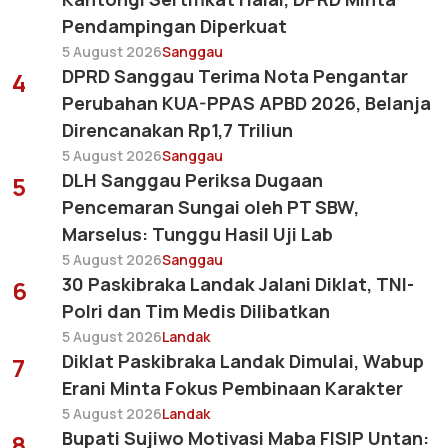
Pendampingan Diperkuat
5 August 2026
Sanggau
DPRD Sanggau Terima Nota Pengantar
4
Perubahan KUA-PPAS APBD 2026, Belanja
Direncanakan Rp1,7 Triliun
5 August 2026
Sanggau
DLH Sanggau Periksa Dugaan
5
Pencemaran Sungai oleh PT SBW,
Marselus: Tunggu Hasil Uji Lab
5 August 2026
Sanggau
30 Paskibraka Landak Jalani Diklat, TNI-
6
Polri dan Tim Medis Dilibatkan
5 August 2026
Landak
Diklat Paskibraka Landak Dimulai, Wabup
7
Erani Minta Fokus Pembinaan Karakter
5 August 2026
Landak
Bupati Sujiwo Motivasi Maba FISIP Untan:
8