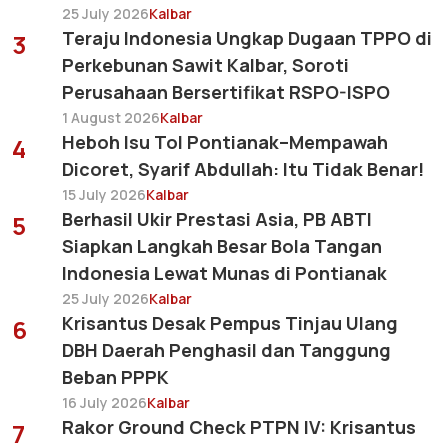
25 July 2026
Kalbar
Teraju Indonesia Ungkap Dugaan TPPO di
3
Perkebunan Sawit Kalbar, Soroti
Perusahaan Bersertifikat RSPO-ISPO
1 August 2026
Kalbar
Heboh Isu Tol Pontianak–Mempawah
4
Dicoret, Syarif Abdullah: Itu Tidak Benar!
15 July 2026
Kalbar
Berhasil Ukir Prestasi Asia, PB ABTI
5
Siapkan Langkah Besar Bola Tangan
Indonesia Lewat Munas di Pontianak
25 July 2026
Kalbar
Krisantus Desak Pempus Tinjau Ulang
6
DBH Daerah Penghasil dan Tanggung
Beban PPPK
16 July 2026
Kalbar
Rakor Ground Check PTPN IV: Krisantus
7