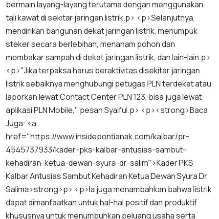
bermain
layang
-
layang
terutama
dengan
menggunakan
tali
kawat
di
sekitar
jaringan
listrik
.
p
> <
p
>
Selanjutnya
,
mendirikan
bangunan
dekat
jaringan
listrik
,
menumpuk
steker
secara
berlebihan
,
menanam
pohon
dan
membakar
sampah
di
dekat
jaringan
listrik
,
dan
lain
-
lain
.
p
>
<
p
>"
Jika
terpaksa
harus
beraktivitas
disekitar
jaringan
listrik
sebaiknya
menghubungi
petugas
PLN
terdekat
atau
laporkan
lewat
Contact
Center
PLN
123
,
bisa
juga
lewat
aplikasi
PLN
Mobile
,"
pesan
Syaiful
.
p
> <
p
><
strong
>
Baca
Juga
: <
a
href
="
https
://
www
.
insidepontianak
.
com
/
kalbar
/
pr
-
4545737933
/
kader
-
pks
-
kalbar
-
antusias
-
sambut
-
kehadiran
-
ketua
-
dewan
-
syura
-
dr
-
salim
">
Kader
PKS
Kalbar
Antusias
Sambut
Kehadiran
Ketua
Dewan
Syura
Dr
Salim
a
>
strong
>
p
> <
p
>
Ia
juga
menambahkan
bahwa
listrik
dapat
dimanfaatkan
untuk
hal
-
hal
positif
dan
produktif
khususnya
untuk
menumbuhkan
peluang
usaha
serta