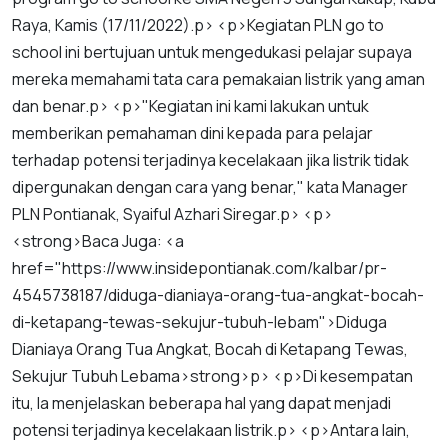
Raya
,
Kamis
(
17
/
11
/
2022
).
p
> <
p
>
Kegiatan
PLN
go
to
school
ini
bertujuan
untuk
mengedukasi
pelajar
supaya
mereka
memahami
tata
cara
pemakaian
listrik
yang
aman
dan
benar
.
p
> <
p
>"
Kegiatan
ini
kami
lakukan
untuk
memberikan
pemahaman
dini
kepada
para
pelajar
terhadap
potensi
terjadinya
kecelakaan
jika
listrik
tidak
dipergunakan
dengan
cara
yang
benar
,"
kata
Manager
PLN
Pontianak
,
Syaiful
Azhari
Siregar
.
p
> <
p
>
<
strong
>
Baca
Juga
: <
a
href
="
https
://
www
.
insidepontianak
.
com
/
kalbar
/
pr
-
4545738187
/
diduga
-
dianiaya
-
orang
-
tua
-
angkat
-
bocah
-
di
-
ketapang
-
tewas
-
sekujur
-
tubuh
-
lebam
">
Diduga
Dianiaya
Orang
Tua
Angkat
,
Bocah
di
Ketapang
Tewas
,
Sekujur
Tubuh
Lebam
a
>
strong
>
p
> <
p
>
Di
kesempatan
itu
,
Ia
menjelaskan
beberapa
hal
yang
dapat
menjadi
potensi
terjadinya
kecelakaan
listrik
.
p
> <
p
>
Antara
lain
,