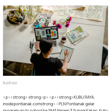
Ilustrasi
<
p
><
strong
>
strong
>
p
> <
p
><
strong
>
KUBU
RAYA
,
insidepontianak
.
com
strong
> -
PLN
Pontianak
gelar
program
go
to
school
ke
SMA
Negeri
3
Sungai
Kakap
,
Kubu