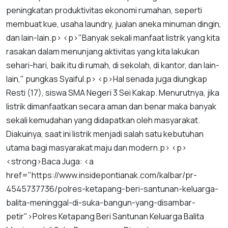
peningkatan
produktivitas
ekonomi
rumahan
,
seperti
membuat
kue
,
usaha
laundry
,
jualan
aneka
minuman
dingin
,
dan
lain
-
lain
.
p
> <
p
>"
Banyak
sekali
manfaat
listrik
yang
kita
rasakan
dalam
menunjang
aktivitas
yang
kita
lakukan
sehari
-
hari
,
baik
itu
di
rumah
,
di
sekolah
,
di
kantor
,
dan
lain
-
lain
,"
pungkas
Syaiful
.
p
> <
p
>
Hal
senada
juga
diungkap
Resti
(
17
),
siswa
SMA
Negeri
3
Sei
Kakap
.
Menurutnya
,
jika
listrik
dimanfaatkan
secara
aman
dan
benar
maka
banyak
sekali
kemudahan
yang
didapatkan
oleh
masyarakat
.
Diakuinya
,
saat
ini
listrik
menjadi
salah
satu
kebutuhan
utama
bagi
masyarakat
maju
dan
modern
.
p
> <
p
>
<
strong
>
Baca
Juga
: <
a
href
="
https
://
www
.
insidepontianak
.
com
/
kalbar
/
pr
-
4545737736
/
polres
-
ketapang
-
beri
-
santunan
-
keluarga
-
balita
-
meninggal
-
di
-
suka
-
bangun
-
yang
-
disambar
-
petir
">
Polres
Ketapang
Beri
Santunan
Keluarga
Balita