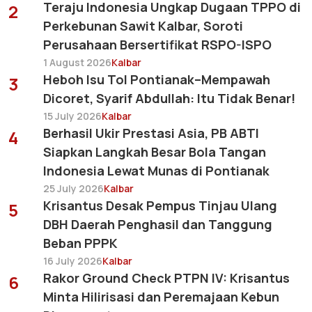
Teraju Indonesia Ungkap Dugaan TPPO di
2
Perkebunan Sawit Kalbar, Soroti
Perusahaan Bersertifikat RSPO-ISPO
1 August 2026
Kalbar
Heboh Isu Tol Pontianak–Mempawah
3
Dicoret, Syarif Abdullah: Itu Tidak Benar!
15 July 2026
Kalbar
Berhasil Ukir Prestasi Asia, PB ABTI
4
Siapkan Langkah Besar Bola Tangan
Indonesia Lewat Munas di Pontianak
25 July 2026
Kalbar
Krisantus Desak Pempus Tinjau Ulang
5
DBH Daerah Penghasil dan Tanggung
Beban PPPK
16 July 2026
Kalbar
Rakor Ground Check PTPN IV: Krisantus
6
Minta Hilirisasi dan Peremajaan Kebun