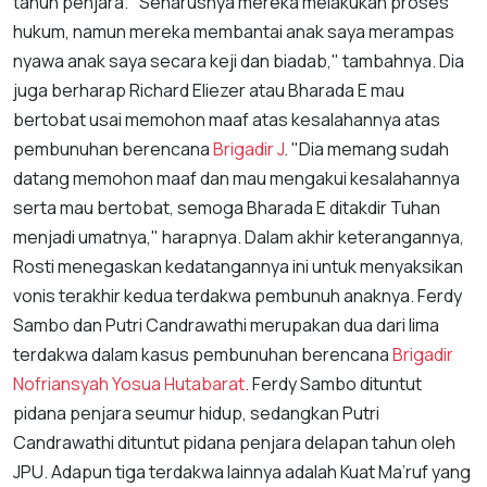
tahun penjara. "Seharusnya mereka melakukan proses
hukum, namun mereka membantai anak saya merampas
nyawa anak saya secara keji dan biadab," tambahnya. Dia
juga berharap Richard Eliezer atau Bharada E mau
bertobat usai memohon maaf atas kesalahannya atas
pembunuhan berencana
Brigadir J
. "Dia memang sudah
datang memohon maaf dan mau mengakui kesalahannya
serta mau bertobat, semoga Bharada E ditakdir Tuhan
menjadi umatnya," harapnya. Dalam akhir keterangannya,
Rosti menegaskan kedatangannya ini untuk menyaksikan
vonis terakhir kedua terdakwa pembunuh anaknya. Ferdy
Sambo dan Putri Candrawathi merupakan dua dari lima
terdakwa dalam kasus pembunuhan berencana
Brigadir
Nofriansyah Yosua Hutabarat
. Ferdy Sambo dituntut
pidana penjara seumur hidup, sedangkan Putri
Candrawathi dituntut pidana penjara delapan tahun oleh
JPU. Adapun tiga terdakwa lainnya adalah Kuat Ma’ruf yang