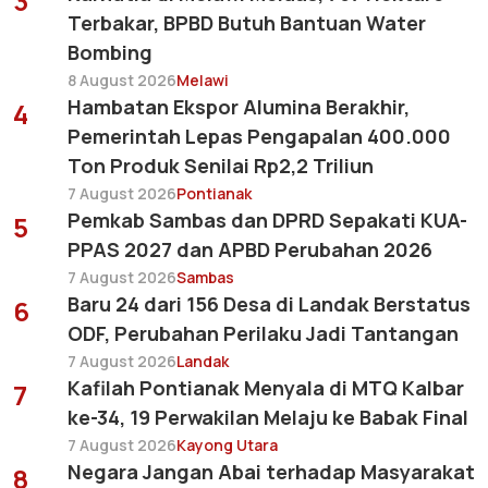
3
Terbakar, BPBD Butuh Bantuan Water
Bombing
8 August 2026
Melawi
Hambatan Ekspor Alumina Berakhir,
4
Pemerintah Lepas Pengapalan 400.000
Ton Produk Senilai Rp2,2 Triliun
7 August 2026
Pontianak
Pemkab Sambas dan DPRD Sepakati KUA-
5
PPAS 2027 dan APBD Perubahan 2026
7 August 2026
Sambas
Baru 24 dari 156 Desa di Landak Berstatus
6
ODF, Perubahan Perilaku Jadi Tantangan
7 August 2026
Landak
Kafilah Pontianak Menyala di MTQ Kalbar
7
ke-34, 19 Perwakilan Melaju ke Babak Final
7 August 2026
Kayong Utara
Negara Jangan Abai terhadap Masyarakat
8