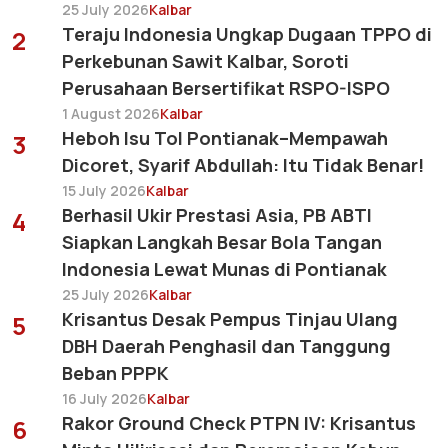
25 July 2026
Kalbar
Teraju Indonesia Ungkap Dugaan TPPO di
2
Perkebunan Sawit Kalbar, Soroti
Perusahaan Bersertifikat RSPO-ISPO
1 August 2026
Kalbar
Heboh Isu Tol Pontianak–Mempawah
3
Dicoret, Syarif Abdullah: Itu Tidak Benar!
15 July 2026
Kalbar
Berhasil Ukir Prestasi Asia, PB ABTI
4
Siapkan Langkah Besar Bola Tangan
Indonesia Lewat Munas di Pontianak
25 July 2026
Kalbar
Krisantus Desak Pempus Tinjau Ulang
5
DBH Daerah Penghasil dan Tanggung
Beban PPPK
16 July 2026
Kalbar
Rakor Ground Check PTPN IV: Krisantus
6