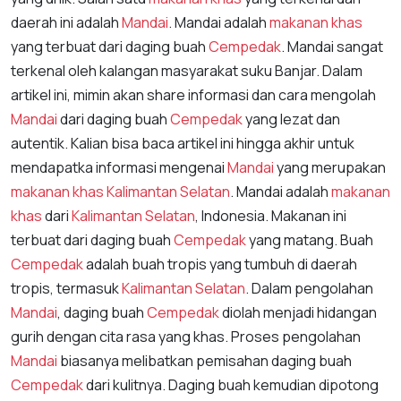
daerah ini adalah
Mandai
. Mandai adalah
makanan khas
yang terbuat dari daging buah
Cempedak
. Mandai sangat
terkenal oleh kalangan masyarakat suku Banjar. Dalam
artikel ini, mimin akan share informasi dan cara mengolah
Mandai
dari daging buah
Cempedak
yang lezat dan
autentik. Kalian bisa baca artikel ini hingga akhir untuk
mendapatka informasi mengenai
Mandai
yang merupakan
makanan khas
Kalimantan Selatan
. Mandai adalah
makanan
khas
dari
Kalimantan Selatan
, Indonesia. Makanan ini
terbuat dari daging buah
Cempedak
yang matang. Buah
Cempedak
adalah buah tropis yang tumbuh di daerah
tropis, termasuk
Kalimantan Selatan
. Dalam pengolahan
Mandai
, daging buah
Cempedak
diolah menjadi hidangan
gurih dengan cita rasa yang khas. Proses pengolahan
Mandai
biasanya melibatkan pemisahan daging buah
Cempedak
dari kulitnya. Daging buah kemudian dipotong