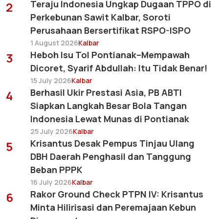
Teraju Indonesia Ungkap Dugaan TPPO di
2
Perkebunan Sawit Kalbar, Soroti
Perusahaan Bersertifikat RSPO-ISPO
1 August 2026
Kalbar
Heboh Isu Tol Pontianak–Mempawah
3
Dicoret, Syarif Abdullah: Itu Tidak Benar!
15 July 2026
Kalbar
Berhasil Ukir Prestasi Asia, PB ABTI
4
Siapkan Langkah Besar Bola Tangan
Indonesia Lewat Munas di Pontianak
25 July 2026
Kalbar
Krisantus Desak Pempus Tinjau Ulang
5
DBH Daerah Penghasil dan Tanggung
Beban PPPK
16 July 2026
Kalbar
Rakor Ground Check PTPN IV: Krisantus
6
Minta Hilirisasi dan Peremajaan Kebun