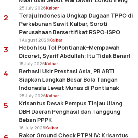
Maaf usai Sebut Wartawan ‘Londo Ireng’
25 July 2026
Kalbar
Teraju Indonesia Ungkap Dugaan TPPO di
2
Perkebunan Sawit Kalbar, Soroti
Perusahaan Bersertifikat RSPO-ISPO
1 August 2026
Kalbar
Heboh Isu Tol Pontianak–Mempawah
3
Dicoret, Syarif Abdullah: Itu Tidak Benar!
15 July 2026
Kalbar
Berhasil Ukir Prestasi Asia, PB ABTI
4
Siapkan Langkah Besar Bola Tangan
Indonesia Lewat Munas di Pontianak
25 July 2026
Kalbar
Krisantus Desak Pempus Tinjau Ulang
5
DBH Daerah Penghasil dan Tanggung
Beban PPPK
16 July 2026
Kalbar
Rakor Ground Check PTPN IV: Krisantus
6