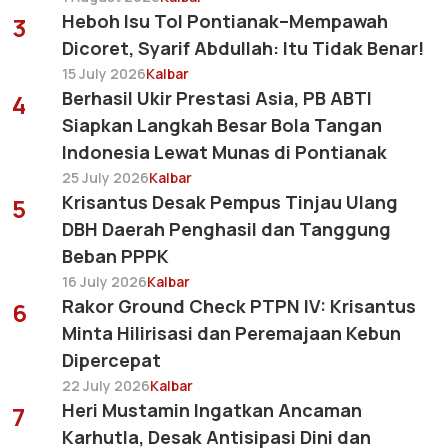
Heboh Isu Tol Pontianak–Mempawah
3
Dicoret, Syarif Abdullah: Itu Tidak Benar!
15 July 2026
Kalbar
Berhasil Ukir Prestasi Asia, PB ABTI
4
Siapkan Langkah Besar Bola Tangan
Indonesia Lewat Munas di Pontianak
25 July 2026
Kalbar
Krisantus Desak Pempus Tinjau Ulang
5
DBH Daerah Penghasil dan Tanggung
Beban PPPK
16 July 2026
Kalbar
Rakor Ground Check PTPN IV: Krisantus
6
Minta Hilirisasi dan Peremajaan Kebun
Dipercepat
22 July 2026
Kalbar
Heri Mustamin Ingatkan Ancaman
7
Karhutla, Desak Antisipasi Dini dan