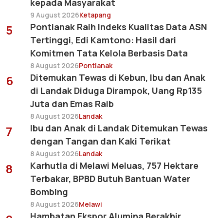
kepada Masyarakat
9 August 2026
Ketapang
Pontianak Raih Indeks Kualitas Data ASN
5
Tertinggi, Edi Kamtono: Hasil dari
Komitmen Tata Kelola Berbasis Data
8 August 2026
Pontianak
Ditemukan Tewas di Kebun, Ibu dan Anak
6
di Landak Diduga Dirampok, Uang Rp135
Juta dan Emas Raib
8 August 2026
Landak
Ibu dan Anak di Landak Ditemukan Tewas
7
dengan Tangan dan Kaki Terikat
8 August 2026
Landak
Karhutla di Melawi Meluas, 757 Hektare
8
Terbakar, BPBD Butuh Bantuan Water
Bombing
8 August 2026
Melawi
Hambatan Ekspor Alumina Berakhir,