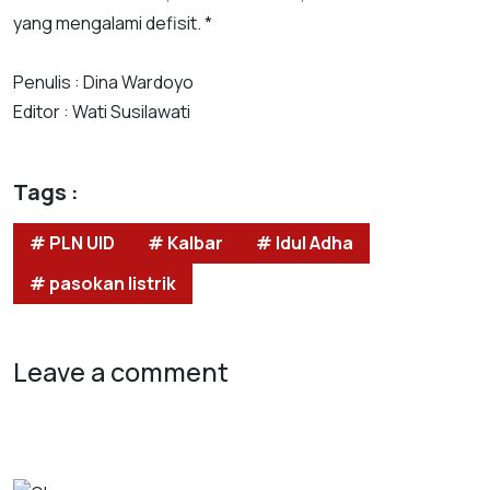
yang mengalami defisit. *
Penulis : Dina Wardoyo
Editor : Wati Susilawati
Tags :
# PLN UID
# Kalbar
# Idul Adha
# pasokan listrik
Leave a comment