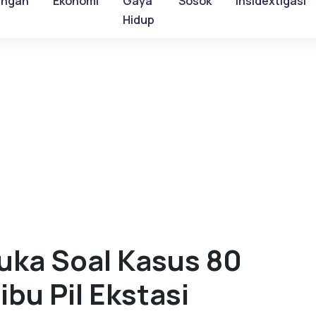
ungan
Ekonomi
Gaya
Sosok
Insidextigasi
Hidup
buka Soal Kasus 80
bu Pil Ekstasi