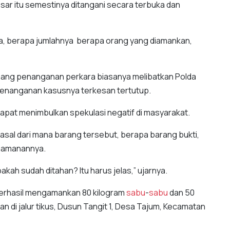
ar itu semestinya ditangani secara terbuka dan
aja, berapa jumlahnya berapa orang yang diamankan,
mang penanganan perkara biasanya melibatkan Polda
enanganan kasusnya terkesan tertutup.
 dapat menimbulkan spekulasi negatif di masyarakat.
erasal dari mana barang tersebut, berapa barang bukti,
ngamanannya.
akah sudah ditahan? Itu harus jelas,” ujarnya.
 berhasil mengamankan 80 kilogram
sabu
-
sabu
dan 50
n di jalur tikus, Dusun Tangit 1, Desa Tajum, Kecamatan