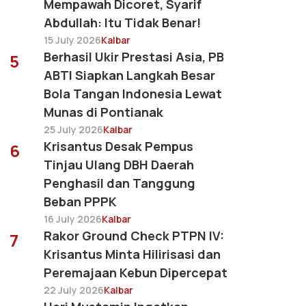
Mempawah Dicoret, Syarif
Abdullah: Itu Tidak Benar!
15 July 2026
Kalbar
Berhasil Ukir Prestasi Asia, PB
5
ABTI Siapkan Langkah Besar
Bola Tangan Indonesia Lewat
Munas di Pontianak
25 July 2026
Kalbar
Krisantus Desak Pempus
6
Tinjau Ulang DBH Daerah
Penghasil dan Tanggung
Beban PPPK
16 July 2026
Kalbar
Rakor Ground Check PTPN IV:
7
Krisantus Minta Hilirisasi dan
Peremajaan Kebun Dipercepat
22 July 2026
Kalbar