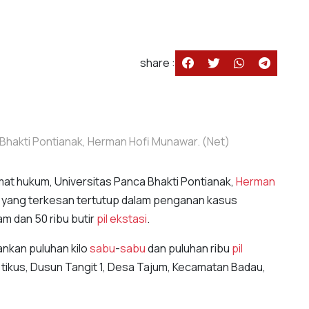
share :
Bhakti Pontianak, Herman Hofi Munawar. (Net)
at hukum, Universitas Panca Bhakti Pontianak,
Herman
 yang terkesan tertutup dalam penganan kasus
m dan 50 ribu butir
pil ekstasi
.
nkan puluhan kilo
sabu
-
sabu
dan puluhan ribu
pil
tikus, Dusun Tangit 1, Desa Tajum, Kecamatan Badau,