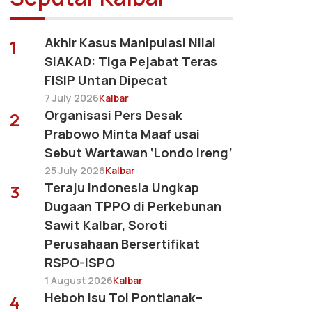
Akhir Kasus Manipulasi Nilai
1
SIAKAD: Tiga Pejabat Teras
FISIP Untan Dipecat
7 July 2026
Kalbar
Organisasi Pers Desak
2
Prabowo Minta Maaf usai
Sebut Wartawan ‘Londo Ireng’
25 July 2026
Kalbar
Teraju Indonesia Ungkap
3
Dugaan TPPO di Perkebunan
Sawit Kalbar, Soroti
Perusahaan Bersertifikat
RSPO-ISPO
1 August 2026
Kalbar
Heboh Isu Tol Pontianak–
4