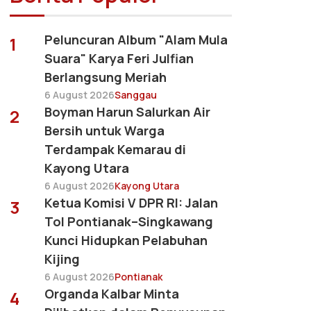
Peluncuran Album "Alam Mula
1
Suara" Karya Feri Julfian
Berlangsung Meriah
6 August 2026
Sanggau
Boyman Harun Salurkan Air
2
Bersih untuk Warga
Terdampak Kemarau di
Kayong Utara
6 August 2026
Kayong Utara
Ketua Komisi V DPR RI: Jalan
3
Tol Pontianak–Singkawang
Kunci Hidupkan Pelabuhan
Kijing
6 August 2026
Pontianak
Organda Kalbar Minta
4