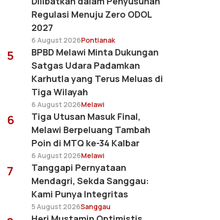
Dilibatkan dalam Penyusunan
Regulasi Menuju Zero ODOL
2027
6 August 2026
Pontianak
BPBD Melawi Minta Dukungan
5
Satgas Udara Padamkan
Karhutla yang Terus Meluas di
Tiga Wilayah
6 August 2026
Melawi
Tiga Utusan Masuk Final,
6
Melawi Berpeluang Tambah
Poin di MTQ ke-34 Kalbar
6 August 2026
Melawi
Tanggapi Pernyataan
7
Mendagri, Sekda Sanggau:
Kami Punya Integritas
5 August 2026
Sanggau
Heri Mustamin Optimistis