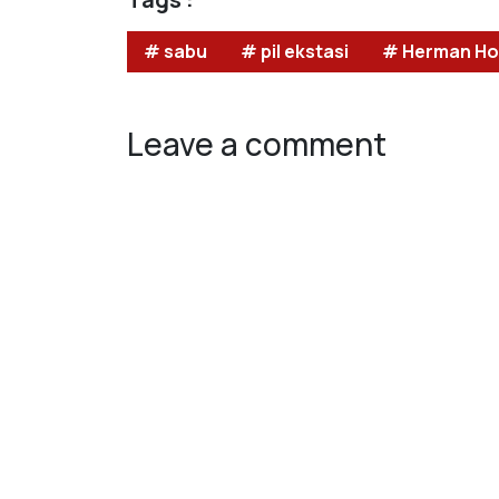
# sabu
# pil ekstasi
# Herman Ho
Leave a comment