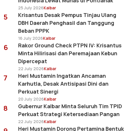
Indonesia Lewat Munas di Pontianak
25 July 2026
Kalbar
Krisantus Desak Pempus Tinjau Ulang
5
DBH Daerah Penghasil dan Tanggung
Beban PPPK
16 July 2026
Kalbar
Rakor Ground Check PTPN IV: Krisantus
6
Minta Hilirisasi dan Peremajaan Kebun
Dipercepat
22 July 2026
Kalbar
Heri Mustamin Ingatkan Ancaman
7
Karhutla, Desak Antisipasi Dini dan
Perkuat Sinergi
20 July 2026
Kalbar
Gubernur Kalbar Minta Seluruh Tim TPID
8
Perkuat Strategi Ketersediaan Pangan
22 July 2026
Kalbar
Heri Mustamin Dorong Pertamina Bentuk
9