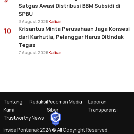
Satgas Awasi Distribusi BBM Subsidi di
SPBU
3 August 2026
Kalbar
Krisantus Minta Perusahaan Jaga Konsesi
10
dari Karhutla, Pelanggar Harus Ditindak
Tegas
7 August 2026
Kalbar
Tentang
Redaksi
Pedoman Media
Laporan
Kami
Siber
Transparansi
Trustworthy News
Inside Pontianak 2024 © All Copyright Reserved.