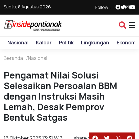
Sabtu, 8 Agustus 2026
Follow :
Nasional
Kalbar
Politik
Lingkungan
Ekonomi
Beranda
Nasional
Pengamat Nilai Solusi
Selesaikan Persoalan BBM
dengan Instruksi Masih
Lemah, Desak Pemprov
Bentuk Satgas
16 Oktober 2025 13:31 WIB
share :