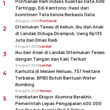
Pontianak Raih Indeks Kualitas Data ASN
1
Tertinggi, Edi Kamtono: Hasil dari
Komitmen Tata Kelola Berbasis Data
8 August 2026
Pontianak
Ditemukan Tewas di Kebun, Ibu dan Anak
2
di Landak Diduga Dirampok, Uang Rp135
Juta dan Emas Raib
8 August 2026
Landak
Ibu dan Anak di Landak Ditemukan Tewas
3
dengan Tangan dan Kaki Terikat
8 August 2026
Landak
Karhutla di Melawi Meluas, 757 Hektare
4
Terbakar, BPBD Butuh Bantuan Water
Bombing
8 August 2026
Melawi
Hambatan Ekspor Alumina Berakhir,
5
Pemerintah Lepas Pengapalan 400.000
Ton Produk Senilai Rp2,2 Triliun